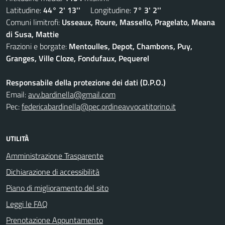
Latitudine:
44° 2' 13''
Longitudine:
7° 3' 2''
Comuni limitrofi:
Usseaux, Roure, Massello, Pragelato, Meana
di Susa, Mattie
Frazioni e borgate:
Mentoulles, Depot, Chambons, Puy,
Granges, Ville Cloze, Fondufaux, Pequerel
Responsabile della protezione dei dati (D.P.O.)
Email:
avv.bardinella@gmail.com
Pec:
federicabardinella@pec.ordineavvocatitorino.it
UTILITÀ
Amministrazione Trasparente
Dichiarazione di accessibilità
Piano di miglioramento del sito
Leggi le FAQ
Prenotazione Appuntamento