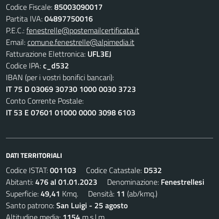
Codice Fiscale:
85003090017
Partita IVA:
04897750016
P.E.C.:
fenestrelle@postemailcertificata.it
Email:
comune.fenestrelle@alpimedia.it
Fatturazione Elettronica:
UFL3EJ
Codice IPA:
c_d532
IBAN (per i vostri bonifici bancari):
IT 75 D 03069 30730 1000 0030 3723
Conto Corrente Postale:
IT 53 E 07601 01000 0000 3098 6103
DATI TERRITORIALI
Codice ISTAT:
001103
Codice Catastale:
D532
Abitanti:
476 al 01.01.2023
Denominazione:
Fenestrellesi
Superficie:
49,41
Kmq. Densità:
11
(ab/kmq.)
Santo patrono:
San Luigi - 25 agosto
Altitudine media:
1154
m.s.l.m.