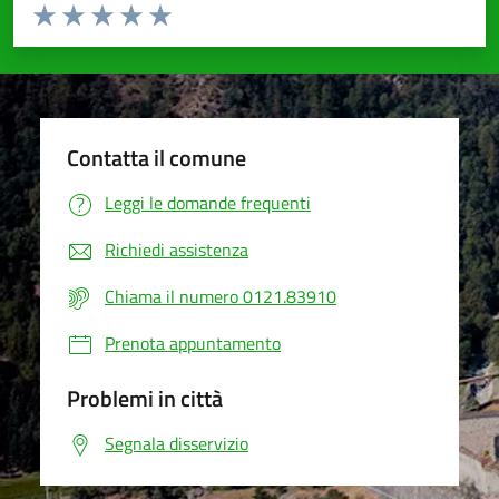
Valuta da 1 a 5 stelle la pagina
Valuta 1 stelle su 5
Valuta 2 stelle su 5
Valuta 3 stelle su 5
Valuta 4 stelle su 5
Valuta 5 stelle su 5
Contatta il comune
Leggi le domande frequenti
Richiedi assistenza
Chiama il numero 0121.83910
Prenota appuntamento
Problemi in città
Segnala disservizio