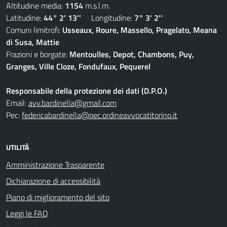
Altitudine media:
1154
m.s.l.m.
Latitudine:
44° 2' 13''
Longitudine:
7° 3' 2''
Comuni limitrofi:
Usseaux, Roure, Massello, Pragelato, Meana
di Susa, Mattie
Frazioni e borgate:
Mentoulles, Depot, Chambons, Puy,
Granges, Ville Cloze, Fondufaux, Pequerel
Responsabile della protezione dei dati (D.P.O.)
Email:
avv.bardinella@gmail.com
Pec:
federicabardinella@pec.ordineavvocatitorino.it
UTILITÀ
Amministrazione Trasparente
Dichiarazione di accessibilità
Piano di miglioramento del sito
Leggi le FAQ