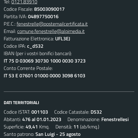
Tel:
0121.83910
Codice Fiscale:
85003090017
Partita IVA:
04897750016
P.E.C.:
fenestrelle@postemailcertificata.it
Email:
comune.fenestrelle@alpimedia.it
Fatturazione Elettronica:
UFL3EJ
Codice IPA:
c_d532
IBAN (per i vostri bonifici bancari):
IT 75 D 03069 30730 1000 0030 3723
Conto Corrente Postale:
IT 53 E 07601 01000 0000 3098 6103
DATI TERRITORIALI
Codice ISTAT:
001103
Codice Catastale:
D532
Abitanti:
476 al 01.01.2023
Denominazione:
Fenestrellesi
Superficie:
49,41
Kmq. Densità:
11
(ab/kmq.)
Santo patrono:
San Luigi - 25 agosto