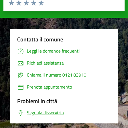
Valuta da 1 a 5 stelle la pagina
Valuta 1 stelle su 5
Valuta 2 stelle su 5
Valuta 3 stelle su 5
Valuta 4 stelle su 5
Valuta 5 stelle su 5
Contatta il comune
Leggi le domande frequenti
Richiedi assistenza
Chiama il numero 0121.83910
Prenota appuntamento
Problemi in città
Segnala disservizio