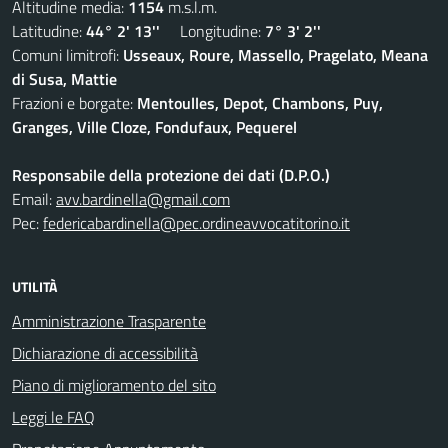
Altitudine media:
1154
m.s.l.m.
Latitudine:
44° 2' 13''
Longitudine:
7° 3' 2''
Comuni limitrofi:
Usseaux, Roure, Massello, Pragelato, Meana
di Susa, Mattie
Frazioni e borgate:
Mentoulles, Depot, Chambons, Puy,
Granges, Ville Cloze, Fondufaux, Pequerel
Responsabile della protezione dei dati (D.P.O.)
Email:
avv.bardinella@gmail.com
Pec:
federicabardinella@pec.ordineavvocatitorino.it
UTILITÀ
Amministrazione Trasparente
Dichiarazione di accessibilità
Piano di miglioramento del sito
Leggi le FAQ