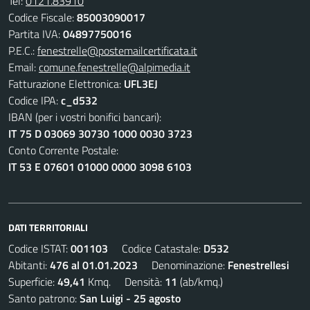
Tel:
0121.83910
Codice Fiscale:
85003090017
Partita IVA:
04897750016
P.E.C.:
fenestrelle@postemailcertificata.it
Email:
comune.fenestrelle@alpimedia.it
Fatturazione Elettronica:
UFL3EJ
Codice IPA:
c_d532
IBAN (per i vostri bonifici bancari):
IT 75 D 03069 30730 1000 0030 3723
Conto Corrente Postale:
IT 53 E 07601 01000 0000 3098 6103
DATI TERRITORIALI
Codice ISTAT:
001103
Codice Catastale:
D532
Abitanti:
476 al 01.01.2023
Denominazione:
Fenestrellesi
Superficie:
49,41
Kmq. Densità:
11
(ab/kmq.)
Santo patrono:
San Luigi - 25 agosto