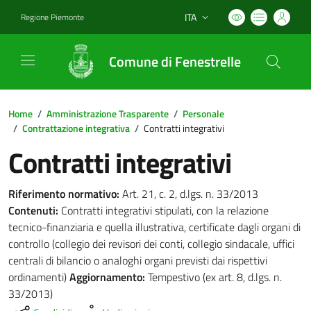
ITA
Regione Piemonte
Lingua attiva:
Comune di Fenestrelle
Home
/
Amministrazione Trasparente
/
Personale
/
Contrattazione integrativa
/
Contratti integrativi
Contratti integrativi
Riferimento normativo:
Art. 21, c. 2, d.lgs. n. 33/2013
Contenuti:
Contratti integrativi stipulati, con la relazione
tecnico-finanziaria e quella illustrativa, certificate dagli organi di
controllo (collegio dei revisori dei conti, collegio sindacale, uffici
centrali di bilancio o analoghi organi previsti dai rispettivi
ordinamenti)
Aggiornamento:
Tempestivo (ex art. 8, d.lgs. n.
33/2013)