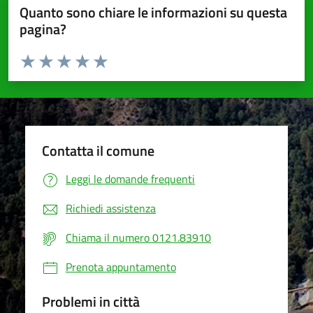
Quanto sono chiare le informazioni su questa
pagina?
Valuta da 1 a 5 stelle la pagina
Valuta 1 stelle su 5
Valuta 2 stelle su 5
Valuta 3 stelle su 5
Valuta 4 stelle su 5
Valuta 5 stelle su 5
Contatta il comune
Leggi le domande frequenti
Richiedi assistenza
Chiama il numero 0121.83910
Prenota appuntamento
Problemi in città