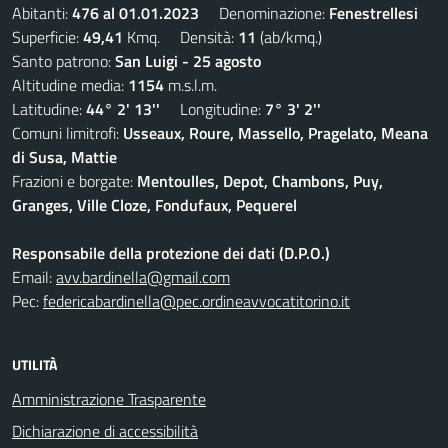
Abitanti:
476 al 01.01.2023
Denominazione:
Fenestrellesi
Superficie:
49,41
Kmq. Densità:
11
(ab/kmq.)
Santo patrono:
San Luigi - 25 agosto
Altitudine media:
1154
m.s.l.m.
Latitudine:
44° 2' 13''
Longitudine:
7° 3' 2''
Comuni limitrofi:
Usseaux, Roure, Massello, Pragelato, Meana
di Susa, Mattie
Frazioni e borgate:
Mentoulles, Depot, Chambons, Puy,
Granges, Ville Cloze, Fondufaux, Pequerel
Responsabile della protezione dei dati (D.P.O.)
Email:
avv.bardinella@gmail.com
Pec:
federicabardinella@pec.ordineavvocatitorino.it
UTILITÀ
Amministrazione Trasparente
Dichiarazione di accessibilità