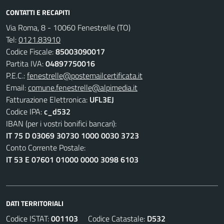
CONTATTI E RECAPITI
Via Roma, 8 - 10060 Fenestrelle (TO)
Tel:
0121.83910
Codice Fiscale:
85003090017
Partita IVA:
04897750016
P.E.C.:
fenestrelle@postemailcertificata.it
Email:
comune.fenestrelle@alpimedia.it
Fatturazione Elettronica:
UFL3EJ
Codice IPA:
c_d532
IBAN (per i vostri bonifici bancari):
IT 75 D 03069 30730 1000 0030 3723
Conto Corrente Postale:
IT 53 E 07601 01000 0000 3098 6103
DATI TERRITORIALI
Codice ISTAT:
001103
Codice Catastale:
D532