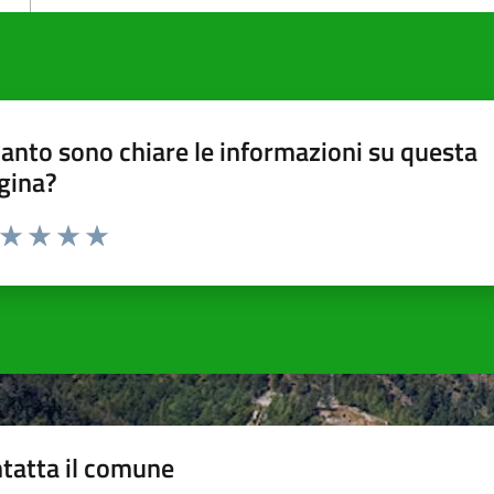
anto sono chiare le informazioni su questa
gina?
a da 1 a 5 stelle la pagina
ta 1 stelle su 5
Valuta 2 stelle su 5
Valuta 3 stelle su 5
Valuta 4 stelle su 5
Valuta 5 stelle su 5
tatta il comune