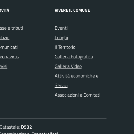
OVITÀ
VIVERE IL COMUNE
sse e tributi
Eventi
tizie
Luoghi
omunicati
Il Territorio
ronavirus
Galleria Fotografica
visi
Galleria Video
Attività economiche e
Servizi
Associazioni e Comitati
atastale:
D532
nominazione:
Fenestrellesi