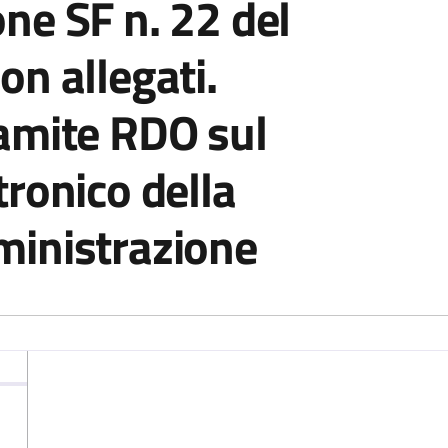
ne SF n. 22 del
n allegati.
amite RDO sul
ronico della
inistrazione