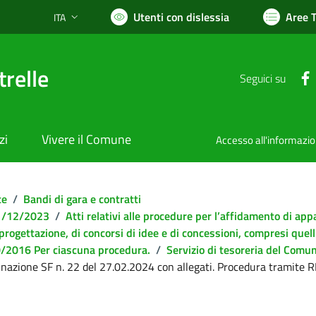
Utenti con dislessia
Aree 
ITA
Lingua attiva:
relle
Seguici su
zi
Vivere il Comune
Accesso all'informazi
te
/
Bandi di gara e contratti
 31/12/2023
/
Atti relativi alle procedure per l’affidamento di appal
 progettazione, di concorsi di idee e di concessioni, compresi quell
 50/2016 Per ciascuna procedura.
/
Servizio di tesoreria del Comun
nazione SF n. 22 del 27.02.2024 con allegati. Procedura tramite R