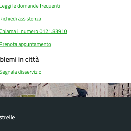
Leggi le domande frequenti
Richiedi assistenza
Chiama il numero 0121.83910
Prenota appuntamento
blemi in città
Segnala disservizio
trelle