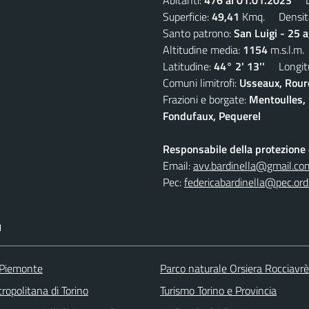
Superficie:
49,41
Kmq. Densit
Santo patrono:
San Luigi - 25 
Altitudine media:
1154
m.s.l.m.
Latitudine:
44° 2' 13''
Longitu
Comuni limitrofi:
Usseaux, Roure
Frazioni e borgate:
Mentoulles, 
Fondufaux, Pequerel
Responsabile della protezione d
Email:
avv.bardinella@gmail.co
Pec:
federicabardinella@pec.ordi
I
 Piemonte
Parco naturale Orsiera Rocciavrè
ropolitana di Torino
Turismo Torino e Provincia