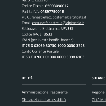
Codice Fiscale:
85003090017
Partita IVA:
04897750016
P.E.C.:
fenestrelle@postemailcertificata.it
Email:
comune.fenestrelle@alpimedia.it
Fatturazione Elettronica:
UFL3EJ
Codice IPA:
c_d532
IBAN (per i vostri bonifici bancari):
IT 75 D 03069 30730 1000 0030 3723
Conto Corrente Postale:
IT 53 E 07601 01000 0000 3098 6103
UTILITÀ
SITI AMIC
Amministrazione Trasparente
Regione
Dichiarazione di accessibilità
Città Met