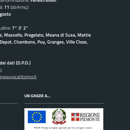
à:
11
(ab/kmq.)
agosto
dine:
7° 3' 2''
, Massello, Pragelato, Meana di Susa, Mattie
Depot, Chambons, Puy, Granges, Ville Cloze,
ei dati (D.P.O.)
m
neavvocatitorino.it
UN GRAZIE A...