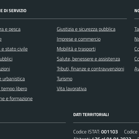
E DI SERVIZIO
N
ra e pesca
Giustizia e sicurezza pubblica
Ta
e
Imprese e commercio
No
e stato civile
Mobilità e trasporti
C
ubblici
Salute, benessere e assistenza
Co
zioni
Tributi, finanze e contravvenzioni
Av
 urbanistica
Turismo
e tempo libero
Vita lavorativa
ne e formazione
DATI TERRITORIALI
Codice ISTAT:
001103
Codice C
Abitanti:
476 al 01.01.2023
De