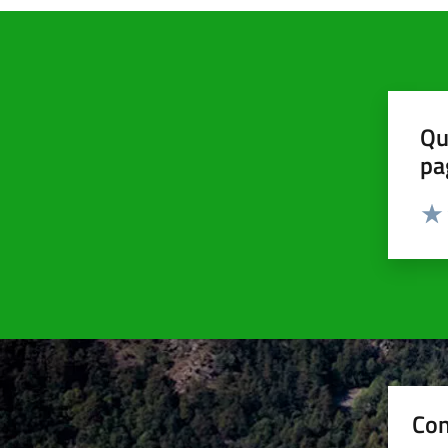
Qu
pa
Valut
Valu
Con