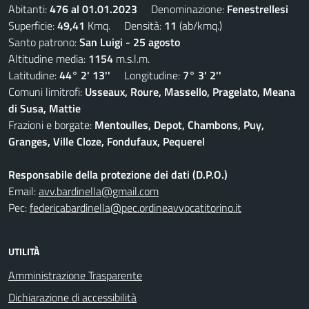
Abitanti:
476 al 01.01.2023
Denominazione:
Fenestrellesi
Superficie:
49,41
Kmq. Densità:
11
(ab/kmq.)
Santo patrono:
San Luigi - 25 agosto
Altitudine media:
1154
m.s.l.m.
Latitudine:
44° 2' 13''
Longitudine:
7° 3' 2''
Comuni limitrofi:
Usseaux, Roure, Massello, Pragelato, Meana
di Susa, Mattie
Frazioni e borgate:
Mentoulles, Depot, Chambons, Puy,
Granges, Ville Cloze, Fondufaux, Pequerel
Responsabile della protezione dei dati (D.P.O.)
Email:
avv.bardinella@gmail.com
Pec:
federicabardinella@pec.ordineavvocatitorino.it
UTILITÀ
Amministrazione Trasparente
Dichiarazione di accessibilità