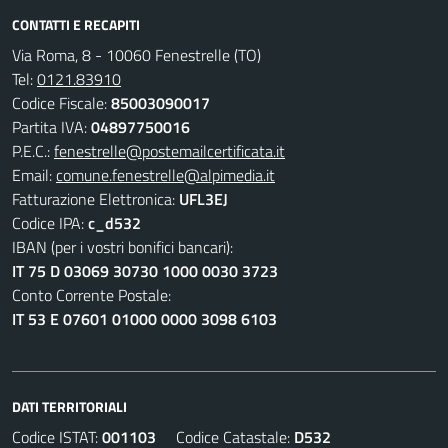
CONTATTI E RECAPITI
Via Roma, 8 - 10060 Fenestrelle (TO)
Tel:
0121.83910
Codice Fiscale:
85003090017
Partita IVA:
04897750016
P.E.C.:
fenestrelle@postemailcertificata.it
Email:
comune.fenestrelle@alpimedia.it
Fatturazione Elettronica:
UFL3EJ
Codice IPA:
c_d532
IBAN (per i vostri bonifici bancari):
IT 75 D 03069 30730 1000 0030 3723
Conto Corrente Postale:
IT 53 E 07601 01000 0000 3098 6103
DATI TERRITORIALI
Codice ISTAT:
001103
Codice Catastale:
D532