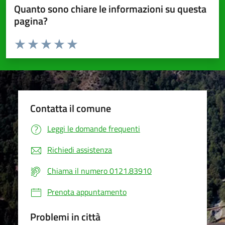
Quanto sono chiare le informazioni su questa
pagina?
Valuta da 1 a 5 stelle la pagina
Valuta 1 stelle su 5
Valuta 2 stelle su 5
Valuta 3 stelle su 5
Valuta 4 stelle su 5
Valuta 5 stelle su 5
Contatta il comune
Leggi le domande frequenti
Richiedi assistenza
Chiama il numero 0121.83910
Prenota appuntamento
Problemi in città