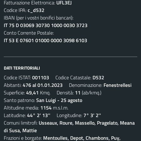
Fatturazione Elettronica:
UFL3EJ
Codice IPA:
c_d532
IBAN (per i vostri bonifici bancari):
IT 75 D 03069 30730 1000 0030 3723
Conto Corrente Postale:
IT 53 E 07601 01000 0000 3098 6103
DATI TERRITORIALI
Codice ISTAT:
001103
Codice Catastale:
D532
Abitanti:
476 al 01.01.2023
Denominazione:
Fenestrellesi
Superficie:
49,41
Kmq. Densità:
11
(ab/kmq.)
Santo patrono:
San Luigi - 25 agosto
Altitudine media:
1154
m.s.l.m.
Latitudine:
44° 2' 13''
Longitudine:
7° 3' 2''
Comuni limitrofi:
Usseaux, Roure, Massello, Pragelato, Meana
di Susa, Mattie
Frazioni e borgate:
Mentoulles, Depot, Chambons, Puy,