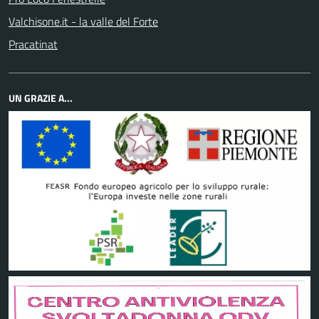
Valchisone.it - la valle del Forte
Pracatinat
UN GRAZIE A...