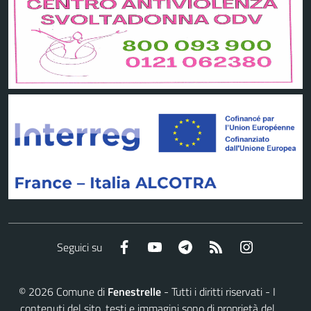
Facebook
YouTube
Telegram
RSS
Instagram
Seguici su
©
2026
Comune di
Fenestrelle
- Tutti i diritti riservati - I
contenuti del sito, testi e immagini sono di proprietà del