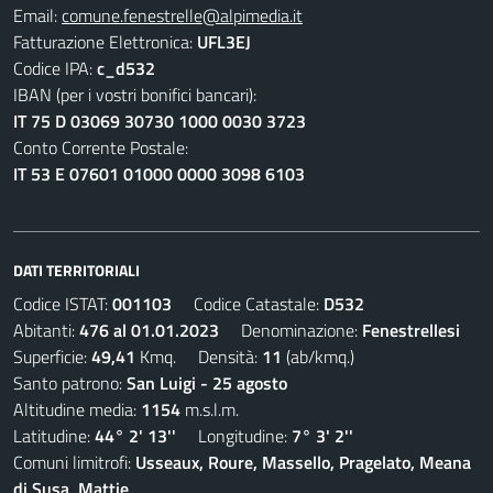
Email:
comune.fenestrelle@alpimedia.it
Fatturazione Elettronica:
UFL3EJ
Codice IPA:
c_d532
IBAN (per i vostri bonifici bancari):
IT 75 D 03069 30730 1000 0030 3723
Conto Corrente Postale:
IT 53 E 07601 01000 0000 3098 6103
DATI TERRITORIALI
Codice ISTAT:
001103
Codice Catastale:
D532
Abitanti:
476 al 01.01.2023
Denominazione:
Fenestrellesi
Superficie:
49,41
Kmq. Densità:
11
(ab/kmq.)
Santo patrono:
San Luigi - 25 agosto
Altitudine media:
1154
m.s.l.m.
Latitudine:
44° 2' 13''
Longitudine:
7° 3' 2''
Comuni limitrofi:
Usseaux, Roure, Massello, Pragelato, Meana
di Susa, Mattie