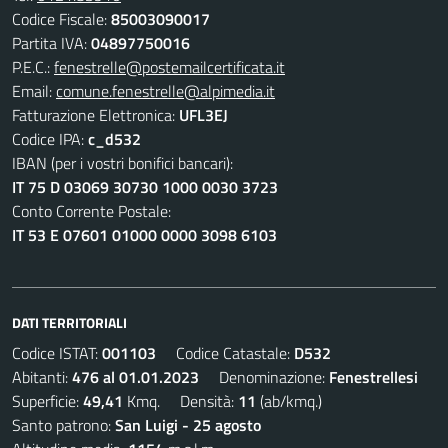
Codice Fiscale:
85003090017
Partita IVA:
04897750016
P.E.C.:
fenestrelle@postemailcertificata.it
Email:
comune.fenestrelle@alpimedia.it
Fatturazione Elettronica:
UFL3EJ
Codice IPA:
c_d532
IBAN (per i vostri bonifici bancari):
IT 75 D 03069 30730 1000 0030 3723
Conto Corrente Postale:
IT 53 E 07601 01000 0000 3098 6103
DATI TERRITORIALI
Codice ISTAT:
001103
Codice Catastale:
D532
Abitanti:
476 al 01.01.2023
Denominazione:
Fenestrellesi
Superficie:
49,41
Kmq. Densità:
11
(ab/kmq.)
Santo patrono:
San Luigi - 25 agosto