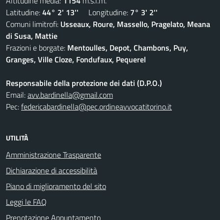
Altitudine media:
1154
m.s.l.m.
Latitudine:
44° 2' 13''
Longitudine:
7° 3' 2''
Comuni limitrofi:
Usseaux, Roure, Massello, Pragelato, Meana
di Susa, Mattie
Frazioni e borgate:
Mentoulles, Depot, Chambons, Puy,
Granges, Ville Cloze, Fondufaux, Pequerel
Responsabile della protezione dei dati (D.P.O.)
Email:
avv.bardinella@gmail.com
Pec:
federicabardinella@pec.ordineavvocatitorino.it
UTILITÀ
Amministrazione Trasparente
Dichiarazione di accessibilità
Piano di miglioramento del sito
Leggi le FAQ
Prenotazione Appuntamento