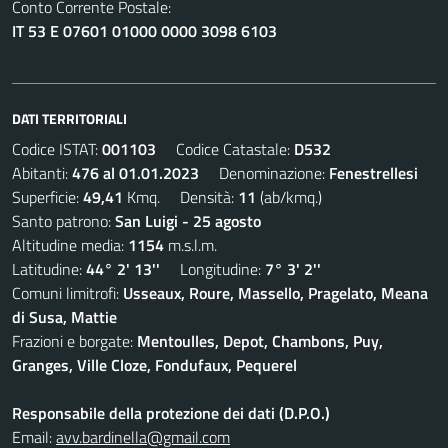
Conto Corrente Postale:
IT 53 E 07601 01000 0000 3098 6103
DATI TERRITORIALI
Codice ISTAT:
001103
Codice Catastale:
D532
Abitanti:
476 al 01.01.2023
Denominazione:
Fenestrellesi
Superficie:
49,41
Kmq. Densità:
11
(ab/kmq.)
Santo patrono:
San Luigi - 25 agosto
Altitudine media:
1154
m.s.l.m.
Latitudine:
44° 2' 13''
Longitudine:
7° 3' 2''
Comuni limitrofi:
Usseaux, Roure, Massello, Pragelato, Meana
di Susa, Mattie
Frazioni e borgate:
Mentoulles, Depot, Chambons, Puy,
Granges, Ville Cloze, Fondufaux, Pequerel
Responsabile della protezione dei dati (D.P.O.)
Email:
avv.bardinella@gmail.com