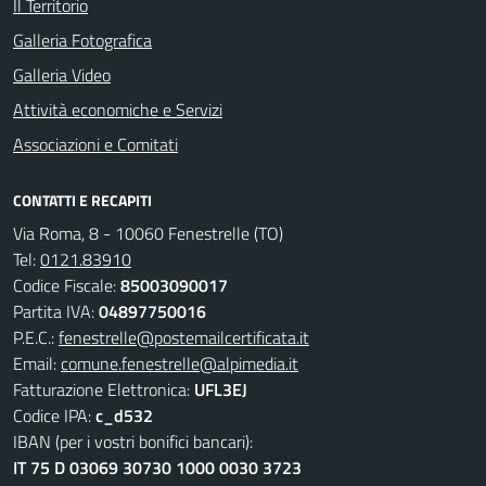
Il Territorio
Galleria Fotografica
Galleria Video
Attività economiche e Servizi
Associazioni e Comitati
CONTATTI E RECAPITI
Via Roma, 8 - 10060 Fenestrelle (TO)
Tel:
0121.83910
Codice Fiscale:
85003090017
Partita IVA:
04897750016
P.E.C.:
fenestrelle@postemailcertificata.it
Email:
comune.fenestrelle@alpimedia.it
Fatturazione Elettronica:
UFL3EJ
Codice IPA:
c_d532
IBAN (per i vostri bonifici bancari):
IT 75 D 03069 30730 1000 0030 3723