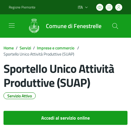
ITA
Regione Piemonte
Lingua attiva:
Comune di Fenestrelle
Home
/
Servizi
/
Imprese e commercio
/
Sportello Unico Attività Produttive (SUAP)
Sportello Unico Attività
Produttive (SUAP)
Servizio Attivo
Dettagli del documento
Accedi al servizio online