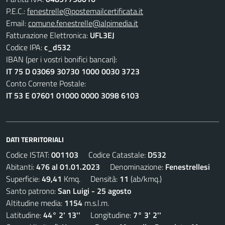
P.E.C.:
fenestrelle@postemailcertificata.it
Email:
comune.fenestrelle@alpimedia.it
Fatturazione Elettronica:
UFL3EJ
Codice IPA:
c_d532
IBAN (per i vostri bonifici bancari):
IT 75 D 03069 30730 1000 0030 3723
Conto Corrente Postale:
IT 53 E 07601 01000 0000 3098 6103
DATI TERRITORIALI
Codice ISTAT:
001103
Codice Catastale:
D532
Abitanti:
476 al 01.01.2023
Denominazione:
Fenestrellesi
Superficie:
49,41
Kmq. Densità:
11
(ab/kmq.)
Santo patrono:
San Luigi - 25 agosto
Altitudine media:
1154
m.s.l.m.
Latitudine:
44° 2' 13''
Longitudine:
7° 3' 2''