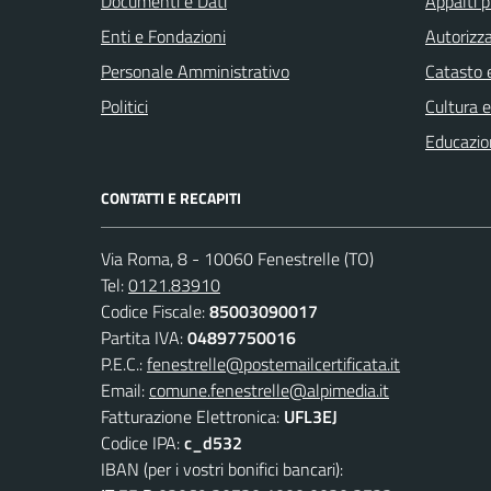
Documenti e Dati
Appalti p
Enti e Fondazioni
Autorizza
Personale Amministrativo
Catasto e
Politici
Cultura 
Educazio
CONTATTI E RECAPITI
Via Roma, 8 - 10060 Fenestrelle (TO)
Tel:
0121.83910
Codice Fiscale:
85003090017
Partita IVA:
04897750016
P.E.C.:
fenestrelle@postemailcertificata.it
Email:
comune.fenestrelle@alpimedia.it
Fatturazione Elettronica:
UFL3EJ
Codice IPA:
c_d532
IBAN (per i vostri bonifici bancari):