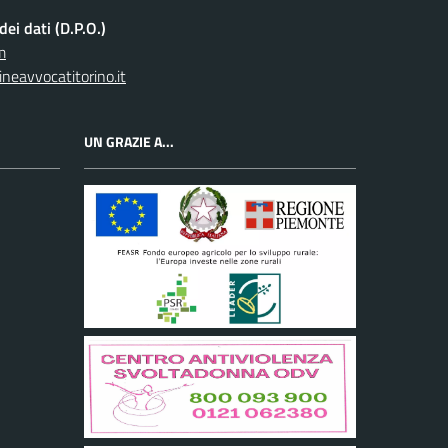
ei dati (D.P.O.)
m
neavvocatitorino.it
UN GRAZIE A...