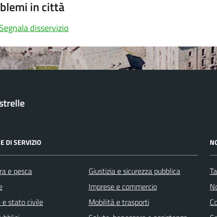
blemi in città
Segnala disservizio
trelle
E DI SERVIZIO
N
ra e pesca
Giustizia e sicurezza pubblica
Ta
e
Imprese e commercio
No
e stato civile
Mobilità e trasporti
C