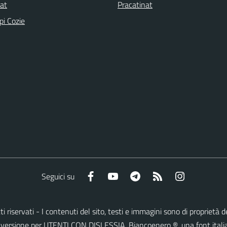
nat
Pracatinat
pi Cozie
Facebook
YouTube
Telegram
RSS
Instagram
Seguici su
ritti riservati - I contenuti del sito, testi e immagini sono di proprie
lla versione per UTENTI CON DISLESSIA,
Biancoenero ®
, una font itali