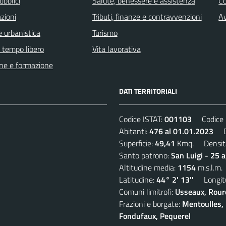
ubblici
Salute, benessere e assistenza
Co
zioni
Tributi, finanze e contravvenzioni
Av
 urbanistica
Turismo
e tempo libero
Vita lavorativa
ne e formazione
DATI TERRITORIALI
Codice ISTAT:
001103
Codice C
Abitanti:
476 al 01.01.2023
De
Superficie:
49,41
Kmq. Densit
Santo patrono:
San Luigi - 25 
Altitudine media:
1154
m.s.l.m.
Latitudine:
44° 2' 13''
Longitu
Comuni limitrofi:
Usseaux, Roure
Frazioni e borgate:
Mentoulles, 
Fondufaux, Pequerel