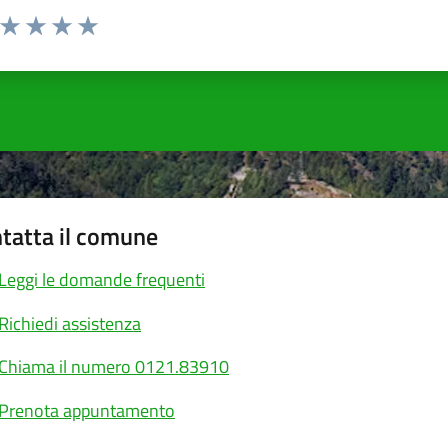
a da 1 a 5 stelle la pagina
ta 1 stelle su 5
Valuta 2 stelle su 5
Valuta 3 stelle su 5
Valuta 4 stelle su 5
Valuta 5 stelle su 5
tatta il comune
Leggi le domande frequenti
Richiedi assistenza
Chiama il numero 0121.83910
Prenota appuntamento