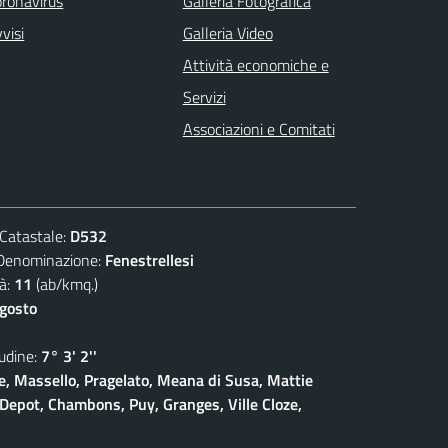
ronavirus
Galleria Fotografica
visi
Galleria Video
Attività economiche e
Servizi
Associazioni e Comitati
atastale:
D532
nominazione:
Fenestrellesi
à:
11
(ab/kmq.)
agosto
dine:
7° 3' 2''
, Massello, Pragelato, Meana di Susa, Mattie
Depot, Chambons, Puy, Granges, Ville Cloze,