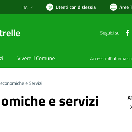
Utenti con dislessia
Aree 
ITA
Lingua attiva:
relle
Seguici su
zi
Vivere il Comune
Accesso all'informazi
 economiche e Servizi
nomiche e servizi
A