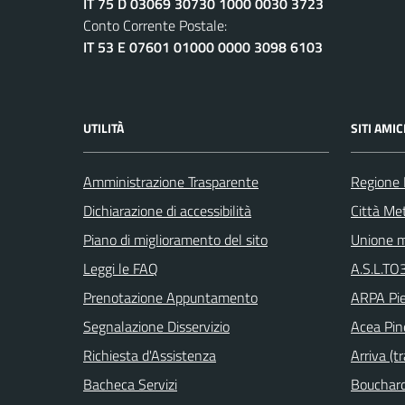
IT 75 D 03069 30730 1000 0030 3723
Conto Corrente Postale:
IT 53 E 07601 01000 0000 3098 6103
UTILITÀ
SITI AMIC
Amministrazione Trasparente
Regione
Dichiarazione di accessibilità
Città Met
Piano di miglioramento del sito
Unione m
Leggi le FAQ
A.S.L.TO3
Prenotazione Appuntamento
ARPA Pi
Segnalazione Disservizio
Acea Pin
Richiesta d'Assistenza
Arriva (tr
Bacheca Servizi
Bouchard 