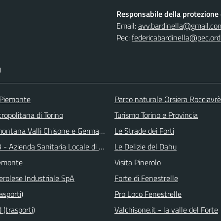
Responsabile della protezione d
Email:
avv.bardinella@gmail.co
Pec:
federicabardinella@pec.ordi
I
 Piemonte
Parco naturale Orsiera Rocciavrè
ropolitana di Torino
Turismo Torino e Provincia
ontana Valli Chisone e Germanasca
Le Strade dei Forti
 - Azienda Sanitaria Locale di Collegno e Pinerolo
Le Delizie del Dahu
emonte
Visita Pinerolo
erolese Industriale SpA
Forte di Fenestrelle
asporti)
Pro Loco Fenestrelle
(trasporti)
Valchisone.it - la valle del Forte