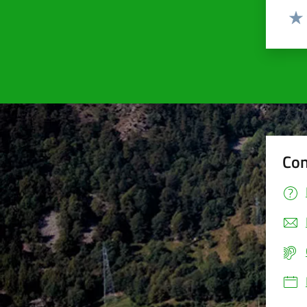
Valut
Valu
Con