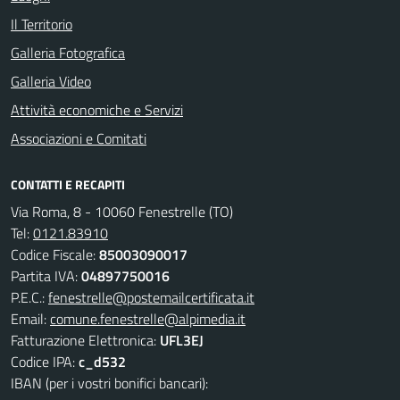
Il Territorio
Galleria Fotografica
Galleria Video
Attività economiche e Servizi
Associazioni e Comitati
CONTATTI E RECAPITI
Via Roma, 8 - 10060 Fenestrelle (TO)
Tel:
0121.83910
Codice Fiscale:
85003090017
Partita IVA:
04897750016
P.E.C.:
fenestrelle@postemailcertificata.it
Email:
comune.fenestrelle@alpimedia.it
Fatturazione Elettronica:
UFL3EJ
Codice IPA:
c_d532
IBAN (per i vostri bonifici bancari):