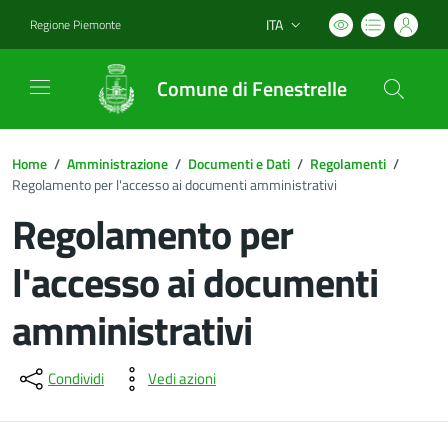
ITA
Regione Piemonte
Lingua attiva:
Comune di Fenestrelle
Home
/
Amministrazione
/
Documenti e Dati
/
Regolamenti
/
Regolamento per l'accesso ai documenti amministrativi
Regolamento per
l'accesso ai documenti
amministrativi
Dettagli del documento
Condividi
Vedi azioni