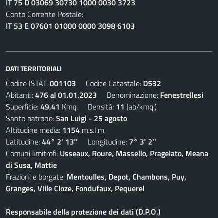
IT 75 D 03069 30730 1000 0030 3723
Conto Corrente Postale:
IT 53 E 07601 01000 0000 3098 6103
DATI TERRITORIALI
Codice ISTAT:
001103
Codice Catastale:
D532
Abitanti:
476 al 01.01.2023
Denominazione:
Fenestrellesi
Superficie:
49,41
Kmq. Densità:
11
(ab/kmq.)
Santo patrono:
San Luigi - 25 agosto
Altitudine media:
1154
m.s.l.m.
Latitudine:
44° 2' 13''
Longitudine:
7° 3' 2''
Comuni limitrofi:
Usseaux, Roure, Massello, Pragelato, Meana
di Susa, Mattie
Frazioni e borgate:
Mentoulles, Depot, Chambons, Puy,
Granges, Ville Cloze, Fondufaux, Pequerel
Responsabile della protezione dei dati (D.P.O.)