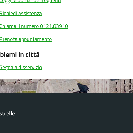
Leggi le domande frequenti
Richiedi assistenza
Chiama il numero 0121.83910
Prenota appuntamento
blemi in città
Segnala disservizio
trelle