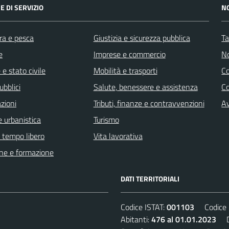
E DI SERVIZIO
N
ra e pesca
Giustizia e sicurezza pubblica
Ta
e
Imprese e commercio
No
e stato civile
Mobilità e trasporti
C
ubblici
Salute, benessere e assistenza
Co
zioni
Tributi, finanze e contravvenzioni
Av
 urbanistica
Turismo
e tempo libero
Vita lavorativa
ne e formazione
DATI TERRITORIALI
Codice ISTAT:
001103
Codice C
Abitanti:
476 al 01.01.2023
De