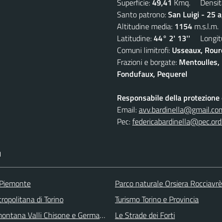
Superficie:
49,41
Kmq. Densit
Santo patrono:
San Luigi - 25 
Altitudine media:
1154
m.s.l.m.
Latitudine:
44° 2' 13''
Longitu
Comuni limitrofi:
Usseaux, Roure
Frazioni e borgate:
Mentoulles, 
Fondufaux, Pequerel
Responsabile della protezione d
Email:
avv.bardinella@gmail.co
Pec:
federicabardinella@pec.ordi
I
 Piemonte
Parco naturale Orsiera Rocciavrè
ropolitana di Torino
Turismo Torino e Provincia
ontana Valli Chisone e Germanasca
Le Strade dei Forti