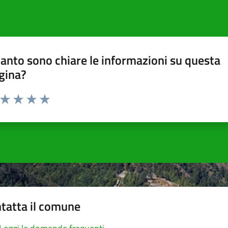
anto sono chiare le informazioni su questa
gina?
a da 1 a 5 stelle la pagina
ta 1 stelle su 5
Valuta 2 stelle su 5
Valuta 3 stelle su 5
Valuta 4 stelle su 5
Valuta 5 stelle su 5
tatta il comune