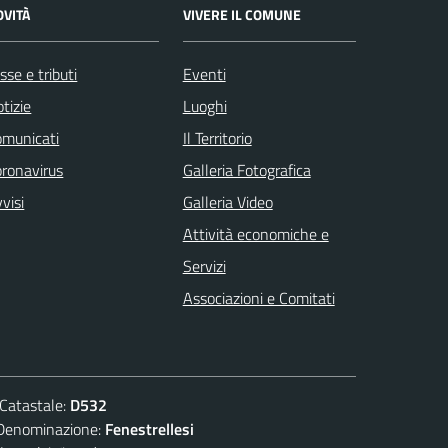
OVITÀ
VIVERE IL COMUNE
sse e tributi
Eventi
tizie
Luoghi
omunicati
Il Territorio
ronavirus
Galleria Fotografica
visi
Galleria Video
Attività economiche e
Servizi
Associazioni e Comitati
atastale:
D532
nominazione:
Fenestrellesi