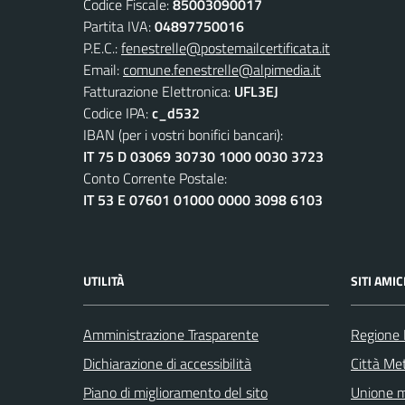
Codice Fiscale:
85003090017
Partita IVA:
04897750016
P.E.C.:
fenestrelle@postemailcertificata.it
Email:
comune.fenestrelle@alpimedia.it
Fatturazione Elettronica:
UFL3EJ
Codice IPA:
c_d532
IBAN (per i vostri bonifici bancari):
IT 75 D 03069 30730 1000 0030 3723
Conto Corrente Postale:
IT 53 E 07601 01000 0000 3098 6103
UTILITÀ
SITI AMIC
Amministrazione Trasparente
Regione
Dichiarazione di accessibilità
Città Met
Piano di miglioramento del sito
Unione m