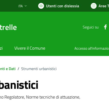
Utenti con dislessia
Aree 
ITA
Lingua attiva:
relle
Seguici su
zi
Vivere il Comune
Accesso all'informazi
ti e Dati
/
Strumenti urbanistici
anistici
ano Regolatore, Norme tecniche di attuazione,