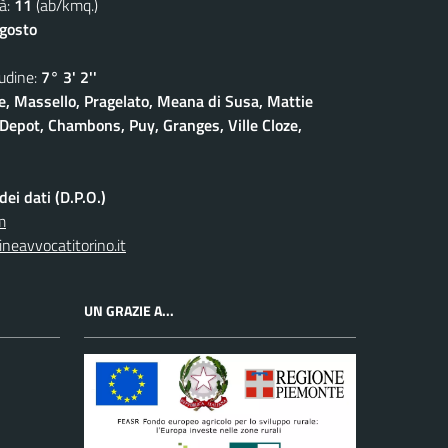
à:
11
(ab/kmq.)
agosto
dine:
7° 3' 2''
, Massello, Pragelato, Meana di Susa, Mattie
Depot, Chambons, Puy, Granges, Ville Cloze,
ei dati (D.P.O.)
m
neavvocatitorino.it
UN GRAZIE A...