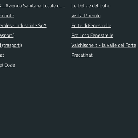
 - Azienda Sanitaria Locale di Collegno e Pinerolo
Le Delizie del Dahu
emonte
Visita Pinerolo
erolese Industriale SpA
Forte di Fenestrelle
asporti)
Pro Loco Fenestrelle
(trasporti)
Valchisone.it - la valle del Forte
nat
Pracatinat
pi Cozie