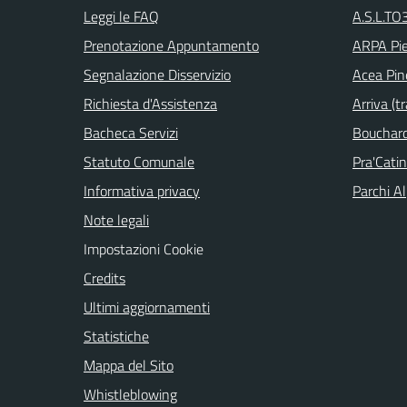
Leggi le FAQ
A.S.L.TO3
Prenotazione Appuntamento
ARPA Pi
Segnalazione Disservizio
Acea Pin
Richiesta d'Assistenza
Arriva (tr
Bacheca Servizi
Bouchard 
Statuto Comunale
Pra'Cati
Informativa privacy
Parchi Al
Note legali
Impostazioni Cookie
Credits
Ultimi aggiornamenti
Statistiche
Mappa del Sito
Whistleblowing