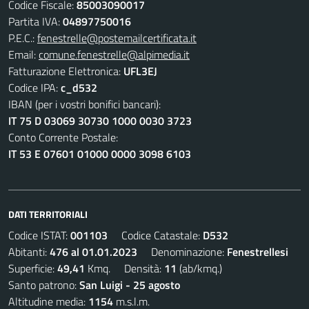
Codice Fiscale:
85003090017
Partita IVA:
04897750016
P.E.C.:
fenestrelle@postemailcertificata.it
Email:
comune.fenestrelle@alpimedia.it
Fatturazione Elettronica:
UFL3EJ
Codice IPA:
c_d532
IBAN (per i vostri bonifici bancari):
IT 75 D 03069 30730 1000 0030 3723
Conto Corrente Postale:
IT 53 E 07601 01000 0000 3098 6103
DATI TERRITORIALI
Codice ISTAT:
001103
Codice Catastale:
D532
Abitanti:
476 al 01.01.2023
Denominazione:
Fenestrellesi
Superficie:
49,41
Kmq. Densità:
11
(ab/kmq.)
Santo patrono:
San Luigi - 25 agosto
Altitudine media:
1154
m.s.l.m.