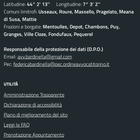
Latitudine:
44° 2' 13''
Longitudine:
7° 3' 2''
Comuni limitrofi:
Usseaux, Roure, Massello, Pragelato, Meana
di Susa, Mattie
Frazioni e borgate:
Mentoulles, Depot, Chambons, Puy,
Granges, Ville Cloze, Fondufaux, Pequerel
Responsabile della protezione dei dati (D.P.O.)
Email:
avv.bardinella@gmail.com
Pec:
federicabardinella@pec.ordineavvocatitorino.it
UTILITÀ
Amministrazione Trasparente
Dichiarazione di accessibilità
Piano di miglioramento del sito
Leggi le FAQ
Prenotazione Appuntamento