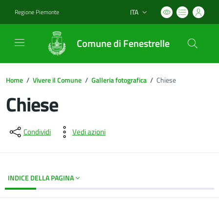
ITA
Regione Piemonte
Lingua attiva:
Comune di Fenestrelle
Home
/
Vivere il Comune
/
Galleria fotografica
/
Chiese
Chiese
Dettagli del documento
Condividi
Vedi azioni
INDICE DELLA PAGINA