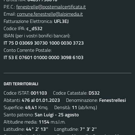
P.E.C.:
fenestrelle@postemailcertificata.it
Email:
comune.fenestrelle@alpimedia.it
Fatturazione Elettronica:
UFL3EJ
Codice IPA:
c_d532
IBAN (per i vostri bonifici bancari):
IT 75 D 03069 30730 1000 0030 3723
Conto Corrente Postale:
IT 53 E 07601 01000 0000 3098 6103
DATI TERRITORIALI
Codice ISTAT:
001103
Codice Catastale:
D532
Abitanti:
476 al 01.01.2023
Denominazione:
Fenestrellesi
Superficie:
49,41
Kmq. Densità:
11
(ab/kmq.)
Santo patrono:
San Luigi - 25 agosto
Altitudine media:
1154
m.s.l.m.
Latitudine:
44° 2' 13''
Longitudine:
7° 3' 2''