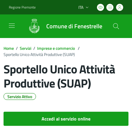
ITA
Regione Piemonte
Lingua attiva:
Comune di Fenestrelle
Home
/
Servizi
/
Imprese e commercio
/
Sportello Unico Attività Produttive (SUAP)
Sportello Unico Attività
Produttive (SUAP)
Servizio Attivo
Dettagli del documento
Accedi al servizio online