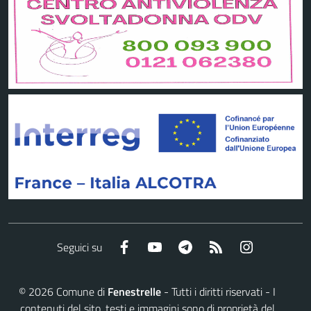
Facebook
YouTube
Telegram
RSS
Instagram
Seguici su
©
2026
Comune di
Fenestrelle
- Tutti i diritti riservati - I
contenuti del sito, testi e immagini sono di proprietà del