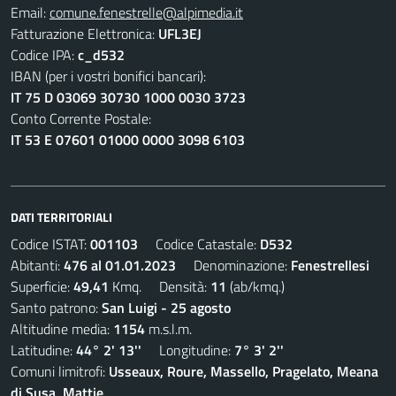
Email:
comune.fenestrelle@alpimedia.it
Fatturazione Elettronica:
UFL3EJ
Codice IPA:
c_d532
IBAN (per i vostri bonifici bancari):
IT 75 D 03069 30730 1000 0030 3723
Conto Corrente Postale:
IT 53 E 07601 01000 0000 3098 6103
DATI TERRITORIALI
Codice ISTAT:
001103
Codice Catastale:
D532
Abitanti:
476 al 01.01.2023
Denominazione:
Fenestrellesi
Superficie:
49,41
Kmq. Densità:
11
(ab/kmq.)
Santo patrono:
San Luigi - 25 agosto
Altitudine media:
1154
m.s.l.m.
Latitudine:
44° 2' 13''
Longitudine:
7° 3' 2''
Comuni limitrofi:
Usseaux, Roure, Massello, Pragelato, Meana
di Susa, Mattie