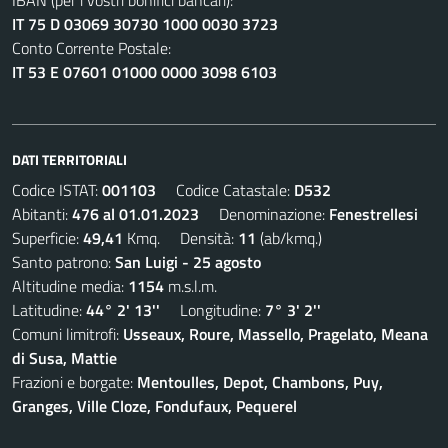
IBAN (per i vostri bonifici bancari):
IT 75 D 03069 30730 1000 0030 3723
Conto Corrente Postale:
IT 53 E 07601 01000 0000 3098 6103
DATI TERRITORIALI
Codice ISTAT:
001103
Codice Catastale:
D532
Abitanti:
476 al 01.01.2023
Denominazione:
Fenestrellesi
Superficie:
49,41
Kmq. Densità:
11
(ab/kmq.)
Santo patrono:
San Luigi - 25 agosto
Altitudine media:
1154
m.s.l.m.
Latitudine:
44° 2' 13''
Longitudine:
7° 3' 2''
Comuni limitrofi:
Usseaux, Roure, Massello, Pragelato, Meana
di Susa, Mattie
Frazioni e borgate:
Mentoulles, Depot, Chambons, Puy,
Granges, Ville Cloze, Fondufaux, Pequerel