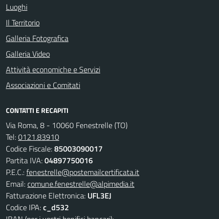
Luoghi
Il Territorio
Galleria Fotografica
Galleria Video
Attività economiche e Servizi
Associazioni e Comitati
CONTATTI E RECAPITI
Via Roma, 8 - 10060 Fenestrelle (TO)
Tel:
0121.83910
Codice Fiscale:
85003090017
Partita IVA:
04897750016
P.E.C.:
fenestrelle@postemailcertificata.it
Email:
comune.fenestrelle@alpimedia.it
Fatturazione Elettronica:
UFL3EJ
Codice IPA:
c_d532