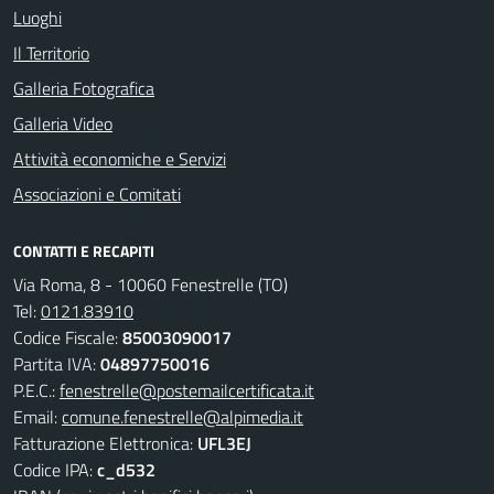
Luoghi
Il Territorio
Galleria Fotografica
Galleria Video
Attività economiche e Servizi
Associazioni e Comitati
CONTATTI E RECAPITI
Via Roma, 8 - 10060 Fenestrelle (TO)
Tel:
0121.83910
Codice Fiscale:
85003090017
Partita IVA:
04897750016
P.E.C.:
fenestrelle@postemailcertificata.it
Email:
comune.fenestrelle@alpimedia.it
Fatturazione Elettronica:
UFL3EJ
Codice IPA:
c_d532