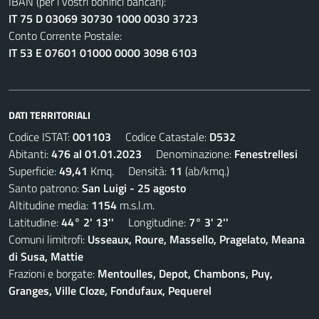
IBAN (per i vostri bonifici bancari):
IT 75 D 03069 30730 1000 0030 3723
Conto Corrente Postale:
IT 53 E 07601 01000 0000 3098 6103
DATI TERRITORIALI
Codice ISTAT:
001103
Codice Catastale:
D532
Abitanti:
476 al 01.01.2023
Denominazione:
Fenestrellesi
Superficie:
49,41
Kmq. Densità:
11
(ab/kmq.)
Santo patrono:
San Luigi - 25 agosto
Altitudine media:
1154
m.s.l.m.
Latitudine:
44° 2' 13''
Longitudine:
7° 3' 2''
Comuni limitrofi:
Usseaux, Roure, Massello, Pragelato, Meana
di Susa, Mattie
Frazioni e borgate:
Mentoulles, Depot, Chambons, Puy,
Granges, Ville Cloze, Fondufaux, Pequerel