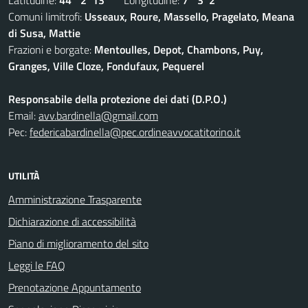
Latitudine:
44° 2' 13''
Longitudine:
7° 3' 2''
Comuni limitrofi:
Usseaux, Roure, Massello, Pragelato, Meana
di Susa, Mattie
Frazioni e borgate:
Mentoulles, Depot, Chambons, Puy,
Granges, Ville Cloze, Fondufaux, Pequerel
Responsabile della protezione dei dati (D.P.O.)
Email:
avv.bardinella@gmail.com
Pec:
federicabardinella@pec.ordineavvocatitorino.it
UTILITÀ
Amministrazione Trasparente
Dichiarazione di accessibilità
Piano di miglioramento del sito
Leggi le FAQ
Prenotazione Appuntamento