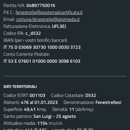
Partita IVA:
04897750016
P.E.C.:
fenestrelle@postemailcertificata.it
Email:
comune.fenestrelle@alpimedia.it
Fatturazione Elettronica:
UFL3EJ
Codice IPA:
c_d532
IBAN (per i vostri bonifici bancari):
IT 75 D 03069 30730 1000 0030 3723
Conto Corrente Postale:
IT 53 E 07601 01000 0000 3098 6103
DATI TERRITORIALI
Codice ISTAT:
001103
Codice Catastale:
D532
Abitanti:
476 al 01.01.2023
Denominazione:
Fenestrellesi
Superficie:
49,41
Kmq. Densità:
11
(ab/kmq.)
Santo patrono:
San Luigi - 25 agosto
Altitudine media:
1154
m.s.l.m.