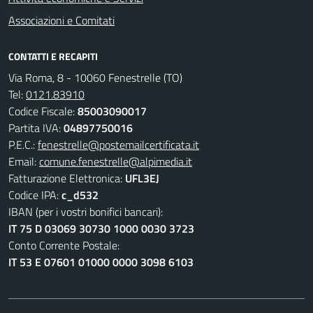
Associazioni e Comitati
CONTATTI E RECAPITI
Via Roma, 8 - 10060 Fenestrelle (TO)
Tel:
0121.83910
Codice Fiscale:
85003090017
Partita IVA:
04897750016
P.E.C.:
fenestrelle@postemailcertificata.it
Email:
comune.fenestrelle@alpimedia.it
Fatturazione Elettronica:
UFL3EJ
Codice IPA:
c_d532
IBAN (per i vostri bonifici bancari):
IT 75 D 03069 30730 1000 0030 3723
Conto Corrente Postale:
IT 53 E 07601 01000 0000 3098 6103