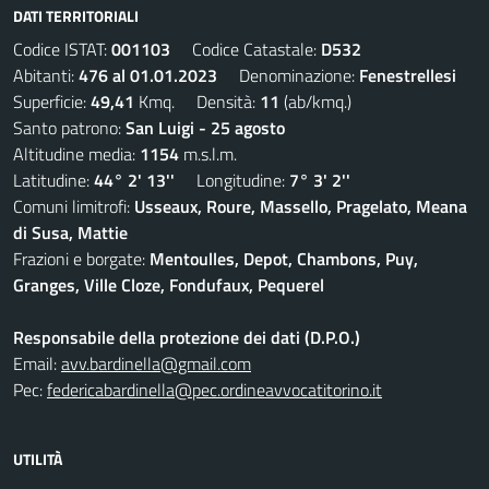
DATI TERRITORIALI
Codice ISTAT:
001103
Codice Catastale:
D532
Abitanti:
476 al 01.01.2023
Denominazione:
Fenestrellesi
Superficie:
49,41
Kmq. Densità:
11
(ab/kmq.)
Santo patrono:
San Luigi - 25 agosto
Altitudine media:
1154
m.s.l.m.
Latitudine:
44° 2' 13''
Longitudine:
7° 3' 2''
Comuni limitrofi:
Usseaux, Roure, Massello, Pragelato, Meana
di Susa, Mattie
Frazioni e borgate:
Mentoulles, Depot, Chambons, Puy,
Granges, Ville Cloze, Fondufaux, Pequerel
Responsabile della protezione dei dati (D.P.O.)
Email:
avv.bardinella@gmail.com
Pec:
federicabardinella@pec.ordineavvocatitorino.it
UTILITÀ