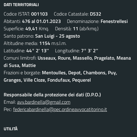
DATI TERRITORIALI
Codice ISTAT:
001103
Codice Catastale:
D532
Abitanti:
476 al 01.01.2023
Denominazione:
Fenestrellesi
Superficie:
49,41
Kmq. Densità:
11
(ab/kmq.)
Santo patrono:
San Luigi - 25 agosto
Altitudine media:
1154
m.s.l.m.
Latitudine:
44° 2' 13''
Longitudine:
7° 3' 2''
Comuni limitrofi:
Usseaux, Roure, Massello, Pragelato, Meana
di Susa, Mattie
Frazioni e borgate:
Mentoulles, Depot, Chambons, Puy,
Granges, Ville Cloze, Fondufaux, Pequerel
Responsabile della protezione dei dati (D.P.O.)
Email:
avv.bardinella@gmail.com
Pec:
federicabardinella@pec.ordineavvocatitorino.it
UTILITÀ