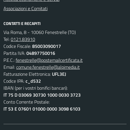
Associazioni e Comitati
CONTATTI E RECAPITI
Via Roma, 8 - 10060 Fenestrelle (TO)
Tel:
0121.83910
Codice Fiscale:
85003090017
Partita IVA:
04897750016
P.E.C.:
fenestrelle@postemailcertificata.it
Email:
comune.fenestrelle@alpimedia.it
Fatturazione Elettronica:
UFL3EJ
Codice IPA:
c_d532
IBAN (per i vostri bonifici bancari):
IT 75 D 03069 30730 1000 0030 3723
Conto Corrente Postale:
IT 53 E 07601 01000 0000 3098 6103