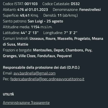
Codice ISTAT:
001103
Codice Catastale:
D532
Abitanti:
476 al 01.01.2023
Denominazione:
Fenestrellesi
Superficie:
49,41
Kmq. Densità:
11
(ab/kmq.)
Santo patrono:
San Luigi - 25 agosto
Altitudine media:
1154
m.s.l.m.
Latitudine:
44° 2' 13''
Longitudine:
7° 3' 2''
Comuni limitrofi:
Usseaux, Roure, Massello, Pragelato, Meana
di Susa, Mattie
Frazioni e borgate:
Mentoulles, Depot, Chambons, Puy,
Granges, Ville Cloze, Fondufaux, Pequerel
Responsabile della protezione dei dati (D.P.O.)
Email:
avv.bardinella@gmail.com
Pec:
federicabardinella@pec.ordineavvocatitorino.it
UTILITÀ
Amministrazione Trasparente