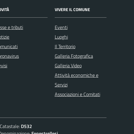
OVITÀ
VIVERE IL COMUNE
sse e tributi
Eventi
tizie
Luoghi
omunicati
Il Territorio
ronavirus
Galleria Fotografica
visi
Galleria Video
Attività economiche e
Servizi
Associazioni e Comitati
atastale:
D532
nominazione:
Fenestrellesi