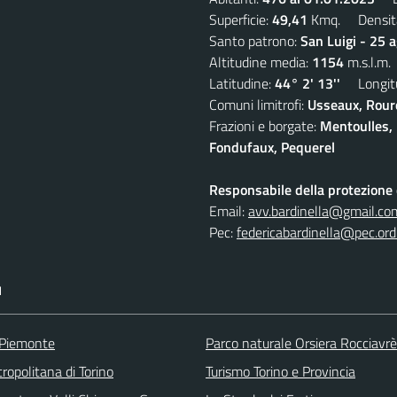
Superficie:
49,41
Kmq. Densit
Santo patrono:
San Luigi - 25 
Altitudine media:
1154
m.s.l.m.
Latitudine:
44° 2' 13''
Longitu
Comuni limitrofi:
Usseaux, Roure
Frazioni e borgate:
Mentoulles, 
Fondufaux, Pequerel
Responsabile della protezione d
Email:
avv.bardinella@gmail.co
Pec:
federicabardinella@pec.ordi
I
 Piemonte
Parco naturale Orsiera Rocciavrè
ropolitana di Torino
Turismo Torino e Provincia