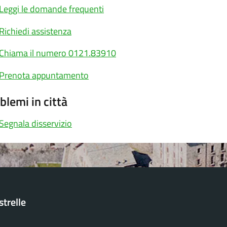
Leggi le domande frequenti
Richiedi assistenza
Chiama il numero 0121.83910
Prenota appuntamento
blemi in città
Segnala disservizio
trelle