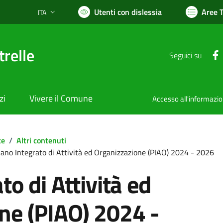
Utenti con dislessia
Aree 
ITA
Lingua attiva:
relle
Seguici su
zi
Vivere il Comune
Accesso all'informazi
te
/
Altri contenuti
iano Integrato di Attività ed Organizzazione (PIAO) 2024 - 2026
to di Attività ed
ne (PIAO) 2024 -