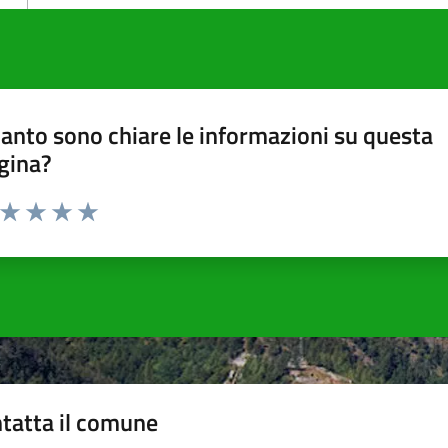
anto sono chiare le informazioni su questa
gina?
a da 1 a 5 stelle la pagina
ta 1 stelle su 5
Valuta 2 stelle su 5
Valuta 3 stelle su 5
Valuta 4 stelle su 5
Valuta 5 stelle su 5
tatta il comune