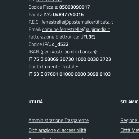
Codice Fiscale:
85003090017
Partita IVA:
04897750016
P.E.C.:
fenestrelle@postemailcertificata.it
Email:
comune.fenestrelle@alpimedia.it
Fatturazione Elettronica:
UFL3EJ
Codice IPA:
c_d532
IBAN (per i vostri bonifici bancari):
IT 75 D 03069 30730 1000 0030 3723
Conto Corrente Postale:
IT 53 E 07601 01000 0000 3098 6103
UTILITÀ
SITI AMIC
Amministrazione Trasparente
Regione
Dichiarazione di accessibilità
Città Met