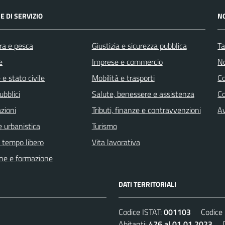
E DI SERVIZIO
N
ra e pesca
Giustizia e sicurezza pubblica
Ta
e
Imprese e commercio
No
e stato civile
Mobilità e trasporti
C
ubblici
Salute, benessere e assistenza
Co
zioni
Tributi, finanze e contravvenzioni
Av
 urbanistica
Turismo
e tempo libero
Vita lavorativa
ne e formazione
DATI TERRITORIALI
Codice ISTAT:
001103
Codice C
Abitanti:
476 al 01.01.2023
De