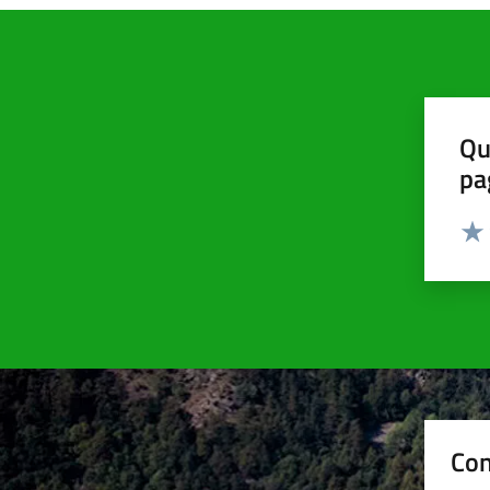
Qu
pa
Valut
Valu
Con