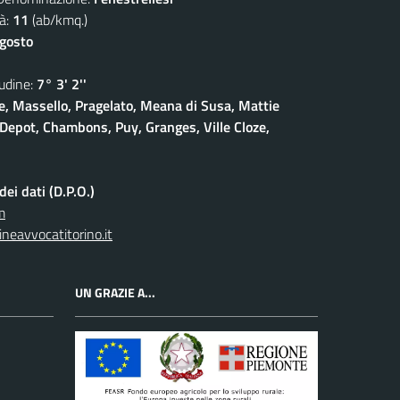
à:
11
(ab/kmq.)
agosto
dine:
7° 3' 2''
, Massello, Pragelato, Meana di Susa, Mattie
Depot, Chambons, Puy, Granges, Ville Cloze,
ei dati (D.P.O.)
m
neavvocatitorino.it
UN GRAZIE A...