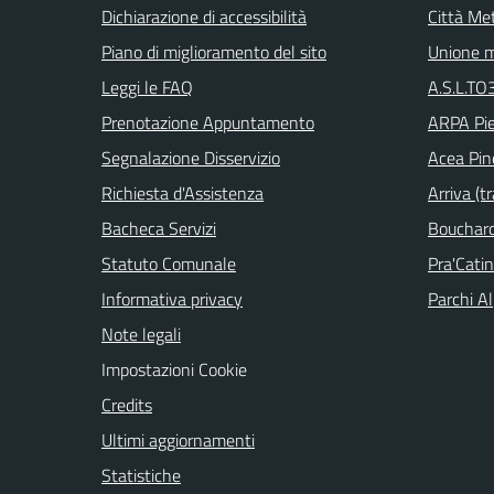
Dichiarazione di accessibilità
Città Met
Piano di miglioramento del sito
Unione m
Leggi le FAQ
A.S.L.TO3
Prenotazione Appuntamento
ARPA Pi
Segnalazione Disservizio
Acea Pin
Richiesta d'Assistenza
Arriva (tr
Bacheca Servizi
Bouchard 
Statuto Comunale
Pra'Cati
Informativa privacy
Parchi Al
Note legali
Impostazioni Cookie
Credits
Ultimi aggiornamenti
Statistiche