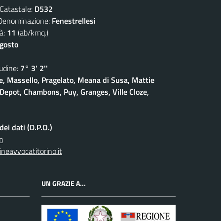
atastale:
D532
nominazione:
Fenestrellesi
à:
11
(ab/kmq.)
agosto
dine:
7° 3' 2''
, Massello, Pragelato, Meana di Susa, Mattie
Depot, Chambons, Puy, Granges, Ville Cloze,
ei dati (D.P.O.)
m
neavvocatitorino.it
UN GRAZIE A...