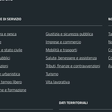
E DI SERVIZIO
N
ra e pesca
Giustizia e sicurezza pubblica
Ta
e
Imprese e commercio
No
e stato civile
Mobilità e trasporti
C
ubblici
Salute, benessere e assistenza
Co
zioni
Tributi, finanze e contravvenzioni
Av
 urbanistica
Turismo
e tempo libero
Vita lavorativa
ne e formazione
DATI TERRITORIALI