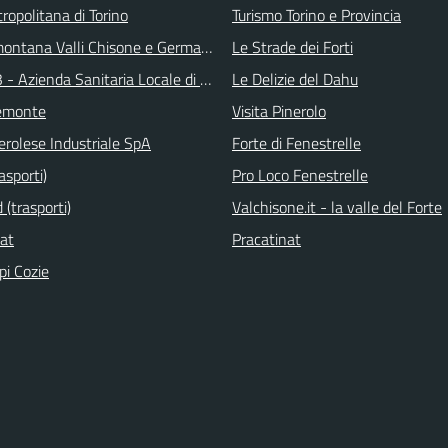
ropolitana di Torino
Turismo Torino e Provincia
ontana Valli Chisone e Germanasca
Le Strade dei Forti
 - Azienda Sanitaria Locale di Collegno e Pinerolo
Le Delizie del Dahu
emonte
Visita Pinerolo
erolese Industriale SpA
Forte di Fenestrelle
asporti)
Pro Loco Fenestrelle
(trasporti)
Valchisone.it - la valle del Forte
nat
Pracatinat
pi Cozie