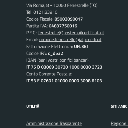
Via Roma, 8 - 10060 Fenestrelle (TO)
Tel:
0121.83910
Codice Fiscale:
85003090017
Partita IVA:
04897750016
P.E.C.:
fenestrelle@postemailcertificata.it
Email:
comune.fenestrelle@alpimedia.it
Fatturazione Elettronica:
UFL3EJ
Codice IPA:
c_d532
IBAN (per i vostri bonifici bancari):
IT 75 D 03069 30730 1000 0030 3723
Conto Corrente Postale:
IT 53 E 07601 01000 0000 3098 6103
UTILITÀ
SITI AMIC
Amministrazione Trasparente
Regione