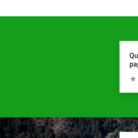
Qu
pa
Valut
Valu