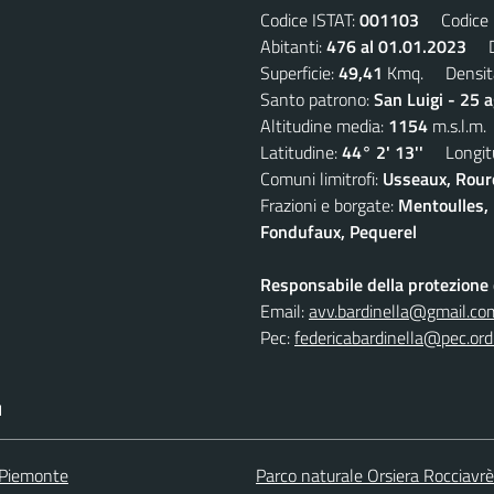
Codice ISTAT:
001103
Codice C
Abitanti:
476 al 01.01.2023
De
Superficie:
49,41
Kmq. Densit
Santo patrono:
San Luigi - 25 
Altitudine media:
1154
m.s.l.m.
Latitudine:
44° 2' 13''
Longitu
Comuni limitrofi:
Usseaux, Roure
Frazioni e borgate:
Mentoulles, 
Fondufaux, Pequerel
Responsabile della protezione d
Email:
avv.bardinella@gmail.co
Pec:
federicabardinella@pec.ordi
I
 Piemonte
Parco naturale Orsiera Rocciavrè