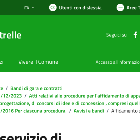
Utenti con dislessia
Aree 
ITA
Lingua attiva:
relle
Seguici su
zi
Vivere il Comune
Accesso all'informazi
te
/
Bandi di gara e contratti
 31/12/2023
/
Atti relativi alle procedure per l’affidamento di appal
 progettazione, di concorsi di idee e di concessioni, compresi quell
 50/2016 Per ciascuna procedura.
/
Avvisi e bandi
/
Affidamento s
ervizio di