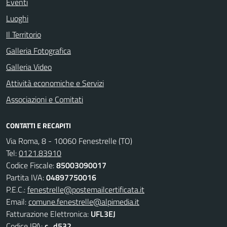
Eventi
Luoghi
Il Territorio
Galleria Fotografica
Galleria Video
Attività economiche e Servizi
Associazioni e Comitati
CONTATTI E RECAPITI
Via Roma, 8 - 10060 Fenestrelle (TO)
Tel:
0121.83910
Codice Fiscale:
85003090017
Partita IVA:
04897750016
P.E.C.:
fenestrelle@postemailcertificata.it
Email:
comune.fenestrelle@alpimedia.it
Fatturazione Elettronica:
UFL3EJ
Codice IPA:
c_d532