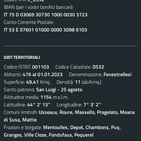
IBAN (per i vostri bonifici bancari):
IT 75 D 03069 30730 1000 0030 3723
Conto Corrente Postale:
IT 53 E 07601 01000 0000 3098 6103
DATI TERRITORIALI
Codice ISTAT:
001103
Codice Catastale:
D532
Abitanti:
476 al 01.01.2023
Denominazione:
Fenestrellesi
Superficie:
49,41
Kmq. Densità:
11
(ab/kmq.)
Santo patrono:
San Luigi - 25 agosto
Altitudine media:
1154
m.s.l.m.
Latitudine:
44° 2' 13''
Longitudine:
7° 3' 2''
Comuni limitrofi:
Usseaux, Roure, Massello, Pragelato, Meana
di Susa, Mattie
Frazioni e borgate:
Mentoulles, Depot, Chambons, Puy,
Granges, Ville Cloze, Fondufaux, Pequerel