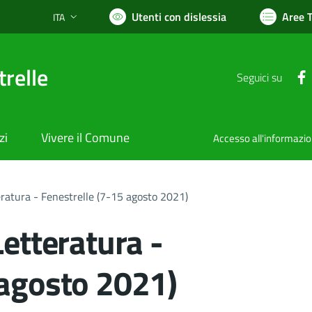
Utenti con dislessia
Aree 
ITA
Lingua attiva:
relle
Seguici su
zi
Vivere il Comune
Accesso all'informazi
eratura - Fenestrelle (7-15 agosto 2021)
Letteratura -
 agosto 2021)