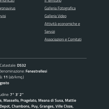
omunicati
Il Territorio
ronavirus
Galleria Fotografica
visi
Galleria Video
Attività economiche e
Servizi
Associazioni e Comitati
atastale:
D532
nominazione:
Fenestrellesi
à:
11
(ab/kmq.)
agosto
dine:
7° 3' 2''
, Massello, Pragelato, Meana di Susa, Mattie
Depot, Chambons, Puy, Granges, Ville Cloze,