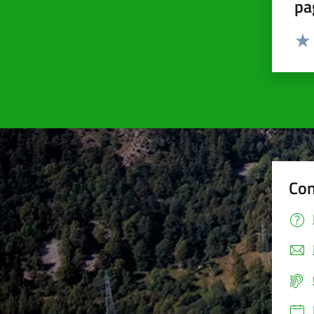
pa
Valut
Valu
Con