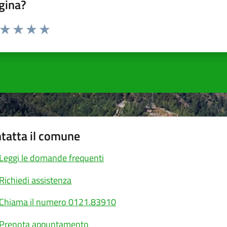
gina?
a da 1 a 5 stelle la pagina
ta 1 stelle su 5
Valuta 2 stelle su 5
Valuta 3 stelle su 5
Valuta 4 stelle su 5
Valuta 5 stelle su 5
tatta il comune
Leggi le domande frequenti
Richiedi assistenza
Chiama il numero 0121.83910
Prenota appuntamento