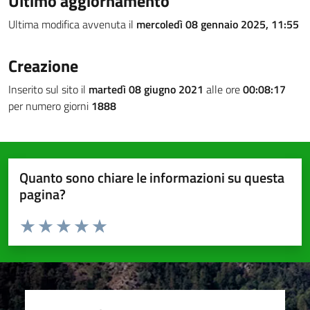
Ultimo aggiornamento
Ultima modifica avvenuta il
mercoledì 08 gennaio 2025, 11:55
Creazione
Inserito sul sito il
martedì 08 giugno 2021
alle ore
00:08:17
per numero giorni
1888
Quanto sono chiare le informazioni su questa
pagina?
Valuta da 1 a 5 stelle la pagina
Valuta 1 stelle su 5
Valuta 2 stelle su 5
Valuta 3 stelle su 5
Valuta 4 stelle su 5
Valuta 5 stelle su 5