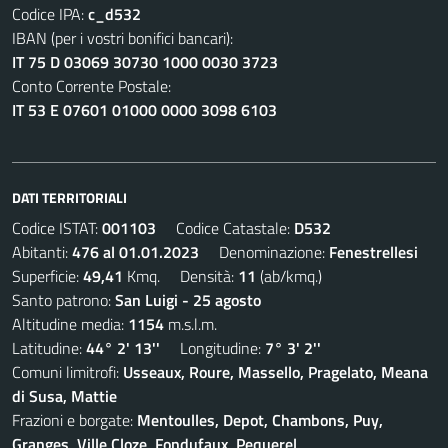
Codice IPA:
c_d532
IBAN (per i vostri bonifici bancari):
IT 75 D 03069 30730 1000 0030 3723
Conto Corrente Postale:
IT 53 E 07601 01000 0000 3098 6103
DATI TERRITORIALI
Codice ISTAT:
001103
Codice Catastale:
D532
Abitanti:
476 al 01.01.2023
Denominazione:
Fenestrellesi
Superficie:
49,41
Kmq. Densità:
11
(ab/kmq.)
Santo patrono:
San Luigi - 25 agosto
Altitudine media:
1154
m.s.l.m.
Latitudine:
44° 2' 13''
Longitudine:
7° 3' 2''
Comuni limitrofi:
Usseaux, Roure, Massello, Pragelato, Meana
di Susa, Mattie
Frazioni e borgate:
Mentoulles, Depot, Chambons, Puy,
Granges, Ville Cloze, Fondufaux, Pequerel