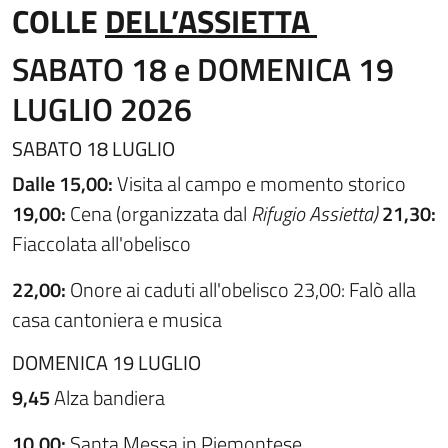
COLLE
DELL’ASSIETTA
SABATO
18
e
DOMENICA
19
LUGLIO
2026
SABATO 18 LUGLIO
Dalle
15
,
00:
Visita al campo e momento storico
19
,
00:
Cena (organizzata dal
Rifugio Assietta)
21
,
30:
Fiaccolata all'obelisco
22
,
00:
Onore ai caduti all'obelisco 23,00: Falò alla
casa cantoniera e musica
DOMENICA 19 LUGLIO
9
,
45
Alza bandiera
10,00:
Santa Messa in Piemontese