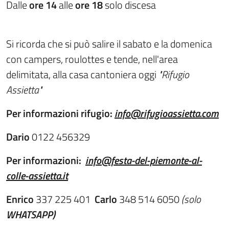
Dalle
ore
14
alle
ore
18
solo discesa
Si ricorda che si può salire il sabato e la domenica
con campers, roulottes e tende, nell'area
delimitata, alla casa cantoniera oggi
"Rifugio
Assietta"
Per
informazioni
rifugio:
info
@
rifugioassietta.com
Dario
0122 456329
Per
informazioni:
info@festa-del-piemonte-al-
colle-assietta.it
Enrico
337 225 401
Carlo
348 514 6050
(solo
WHATSAPP)