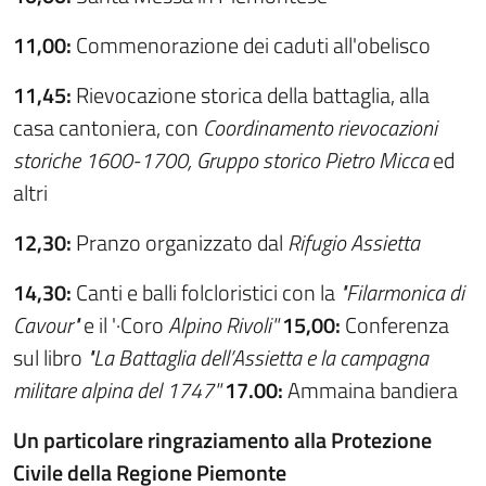
11,00:
Commenorazione dei caduti all'obelisco
11,45:
Rievocazione storica della battaglia, alla
casa cantoniera, con
Coordinamento
rievocazioni
storiche
1600-1700,
Gr
u
ppo storico Pietro Micca
ed
altri
12
,3
0:
Pranzo organizzato dal
Rifugio Assietta
14
,
30:
Canti e balli folcloristici con la
"
Filarmonica di
Cavour"
e il '·Coro
A
l
p
i
no Rivoli
'
'
15,00:
Conferenza
sul libro
"
La Battaglia dell’Assietta
e
l
a campagna
militare a
l
pina del
1
747''
17.00:
Ammaina bandiera
Un
particolare ringraziamento alla Protezione
Civile
della Regione Piemonte