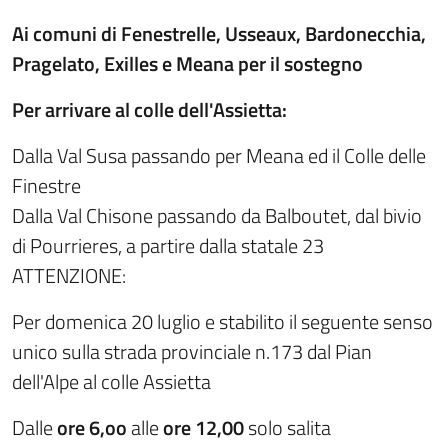
Ai
comuni
di Fenestrelle
,
Usseaux
,
Bardonecchia
,
Pragelato
,
Exille
s
e Meana
per
il sostegno
P
er arr
i
va
r
e a
l
co
ll
e
d
e
ll
'Assietta:
Dalla Val Susa passando per Meana ed il Colle delle
Finestre
Dalla Val Chisone passando da Balboutet, dal bivio
di Pourrieres, a partire dalla statale 23
ATTENZIONE:
Per domenica 20 luglio e stabilito il seguente senso
unico sulla strada provinciale n.173 dal Pian
dell'Alpe al colle Assietta
Dalle
ore 6
,
oo
alle
ore
12
,
00
solo salita