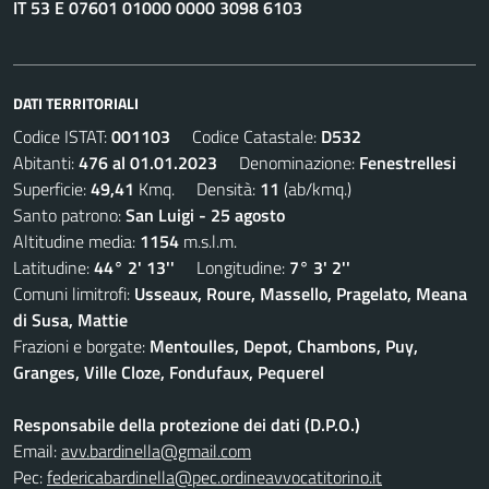
IT 53 E 07601 01000 0000 3098 6103
DATI TERRITORIALI
Codice ISTAT:
001103
Codice Catastale:
D532
Abitanti:
476 al 01.01.2023
Denominazione:
Fenestrellesi
Superficie:
49,41
Kmq. Densità:
11
(ab/kmq.)
Santo patrono:
San Luigi - 25 agosto
Altitudine media:
1154
m.s.l.m.
Latitudine:
44° 2' 13''
Longitudine:
7° 3' 2''
Comuni limitrofi:
Usseaux, Roure, Massello, Pragelato, Meana
di Susa, Mattie
Frazioni e borgate:
Mentoulles, Depot, Chambons, Puy,
Granges, Ville Cloze, Fondufaux, Pequerel
Responsabile della protezione dei dati (D.P.O.)
Email:
avv.bardinella@gmail.com
Pec:
federicabardinella@pec.ordineavvocatitorino.it