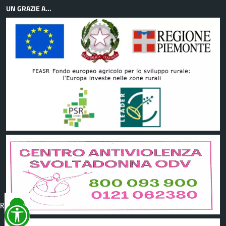
UN GRAZIE A...
Reimposta
tutto