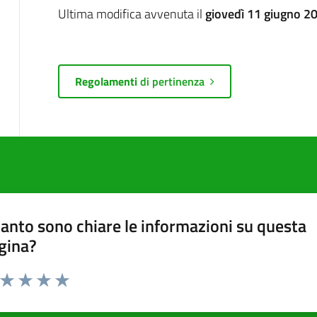
Ultima modifica avvenuta il
giovedì 11 giugno 2
Regolamenti
di pertinenza
anto sono chiare le informazioni su questa
gina?
a da 1 a 5 stelle la pagina
ta 1 stelle su 5
Valuta 2 stelle su 5
Valuta 3 stelle su 5
Valuta 4 stelle su 5
Valuta 5 stelle su 5