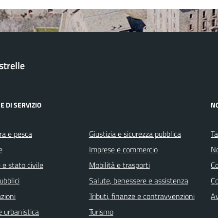
trelle
E DI SERVIZIO
N
ra e pesca
Giustizia e sicurezza pubblica
Ta
e
Imprese e commercio
No
e stato civile
Mobilità e trasporti
C
ubblici
Salute, benessere e assistenza
Co
zioni
Tributi, finanze e contravvenzioni
Av
 urbanistica
Turismo