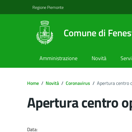
Regione Piemonte
Comune di Fenest
Amministrazione
Novità
Servi
Home
/
Novità
/
Coronavirus
/
Apertura centro 
Apertura centro o
Dettagli del docume
Data: