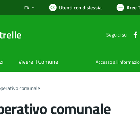
Utenti con dislessia
Aree 
ITA
Lingua attiva:
relle
Seguici su
zi
Vivere il Comune
Accesso all'informazi
operativo comunale
perativo comunale
nto