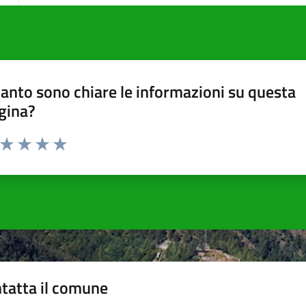
anto sono chiare le informazioni su questa
gina?
a da 1 a 5 stelle la pagina
ta 1 stelle su 5
Valuta 2 stelle su 5
Valuta 3 stelle su 5
Valuta 4 stelle su 5
Valuta 5 stelle su 5
tatta il comune