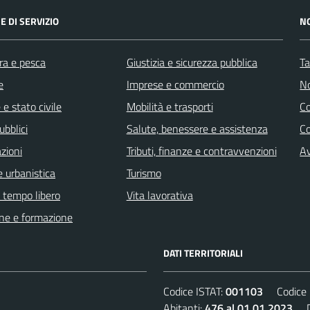
E DI SERVIZIO
N
ra e pesca
Giustizia e sicurezza pubblica
Ta
e
Imprese e commercio
No
e stato civile
Mobilità e trasporti
C
ubblici
Salute, benessere e assistenza
Co
zioni
Tributi, finanze e contravvenzioni
Av
 urbanistica
Turismo
e tempo libero
Vita lavorativa
ne e formazione
DATI TERRITORIALI
Codice ISTAT:
001103
Codice C
Abitanti:
476 al 01.01.2023
De