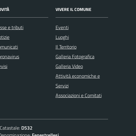
OVITÀ
VIVERE IL COMUNE
sse e tributi
Eventi
tizie
Luoghi
omunicati
Il Territorio
ronavirus
Galleria Fotografica
visi
Galleria Video
Attività economiche e
Servizi
Associazioni e Comitati
atastale:
D532
nominazione:
Fenestrellesi