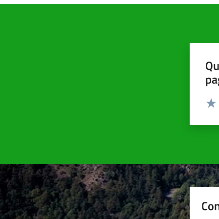
Qu
pa
Valut
Valu
Con