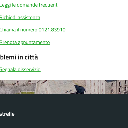
Leggi le domande frequenti
Richiedi assistenza
Chiama il numero 0121.83910
Prenota appuntamento
blemi in città
Segnala disservizio
trelle