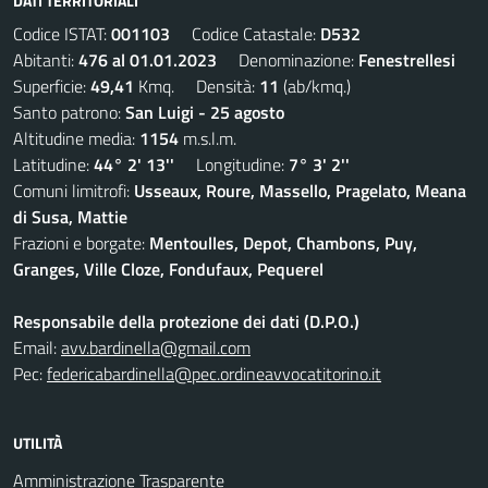
DATI TERRITORIALI
Codice ISTAT:
001103
Codice Catastale:
D532
Abitanti:
476 al 01.01.2023
Denominazione:
Fenestrellesi
Superficie:
49,41
Kmq. Densità:
11
(ab/kmq.)
Santo patrono:
San Luigi - 25 agosto
Altitudine media:
1154
m.s.l.m.
Latitudine:
44° 2' 13''
Longitudine:
7° 3' 2''
Comuni limitrofi:
Usseaux, Roure, Massello, Pragelato, Meana
di Susa, Mattie
Frazioni e borgate:
Mentoulles, Depot, Chambons, Puy,
Granges, Ville Cloze, Fondufaux, Pequerel
Responsabile della protezione dei dati (D.P.O.)
Email:
avv.bardinella@gmail.com
Pec:
federicabardinella@pec.ordineavvocatitorino.it
UTILITÀ
Amministrazione Trasparente