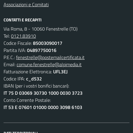
Associazioni e Comitati
CONTATTI E RECAPITI
Via Roma, 8 - 10060 Fenestrelle (TO)
Tel:
0121.83910
Codice Fiscale:
85003090017
Partita IVA:
04897750016
P.E.C.:
fenestrelle@postemailcertificata.it
Email:
comune.fenestrelle@alpimedia.it
Fatturazione Elettronica:
UFL3EJ
Codice IPA:
c_d532
IBAN (per i vostri bonifici bancari):
IT 75 D 03069 30730 1000 0030 3723
Conto Corrente Postale:
IT 53 E 07601 01000 0000 3098 6103