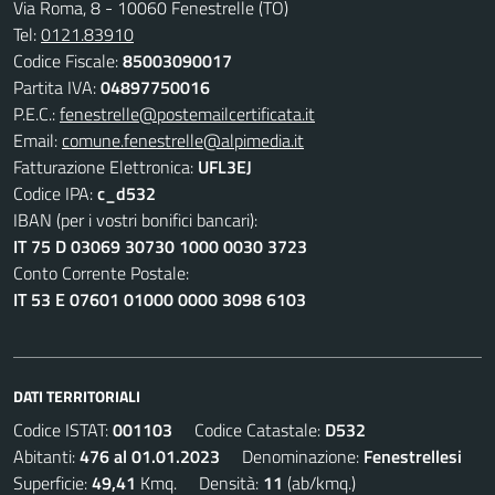
Via Roma, 8 - 10060 Fenestrelle (TO)
Tel:
0121.83910
Codice Fiscale:
85003090017
Partita IVA:
04897750016
P.E.C.:
fenestrelle@postemailcertificata.it
Email:
comune.fenestrelle@alpimedia.it
Fatturazione Elettronica:
UFL3EJ
Codice IPA:
c_d532
IBAN (per i vostri bonifici bancari):
IT 75 D 03069 30730 1000 0030 3723
Conto Corrente Postale:
IT 53 E 07601 01000 0000 3098 6103
DATI TERRITORIALI
Codice ISTAT:
001103
Codice Catastale:
D532
Abitanti:
476 al 01.01.2023
Denominazione:
Fenestrellesi
Superficie:
49,41
Kmq. Densità:
11
(ab/kmq.)