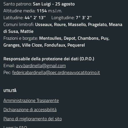
Santo patrono:
San Luigi - 25 agosto
Altitudine media:
1154
m.s.l.m.
Latitudine:
44° 2' 13''
Longitudine:
7° 3' 2''
Comuni limitrofi:
Usseaux, Roure, Massello, Pragelato, Meana
di Susa, Mattie
Frazioni e borgate:
Mentoulles, Depot, Chambons, Puy,
Granges, Ville Cloze, Fondufaux, Pequerel
Responsabile della protezione dei dati (D.P.O.)
Email:
avv.bardinella@gmail.com
Pec:
federicabardinella@pec.ordineavvocatitorino.it
UTILITÀ
Amministrazione Trasparente
Dichiarazione di accessibilità
Piano di miglioramento del sito
Leggi le FAQ