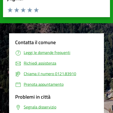
Valuta da 1 a 5 stelle la pagina
Valuta 1 stelle su 5
Valuta 2 stelle su 5
Valuta 3 stelle su 5
Valuta 4 stelle su 5
Valuta 5 stelle su 5
Contatta il comune
Leggi le domande frequenti
Richiedi assistenza
Chiama il numero 0121.83910
Prenota appuntamento
Problemi in città
Segnala disservizio