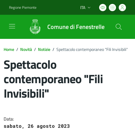
ITA
Regione Piemonte
Lingua attiva:
Comune di Fenestrelle
Home
/
Novità
/
Notizie
/
Spettacolo contemporaneo "Fili Invisibili"
Spettacolo
contemporaneo "Fili
Invisibili"
Dettagli del documento
Data:
sabato, 26 agosto 2023