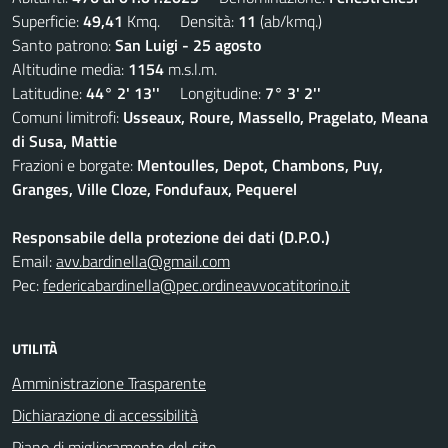
Superficie:
49,41
Kmq. Densità:
11
(ab/kmq.)
Santo patrono:
San Luigi - 25 agosto
Altitudine media:
1154
m.s.l.m.
Latitudine:
44° 2' 13''
Longitudine:
7° 3' 2''
Comuni limitrofi:
Usseaux, Roure, Massello, Pragelato, Meana
di Susa, Mattie
Frazioni e borgate:
Mentoulles, Depot, Chambons, Puy,
Granges, Ville Cloze, Fondufaux, Pequerel
Responsabile della protezione dei dati (D.P.O.)
Email:
avv.bardinella@gmail.com
Pec:
federicabardinella@pec.ordineavvocatitorino.it
UTILITÀ
Amministrazione Trasparente
Dichiarazione di accessibilità
Piano di miglioramento del sito