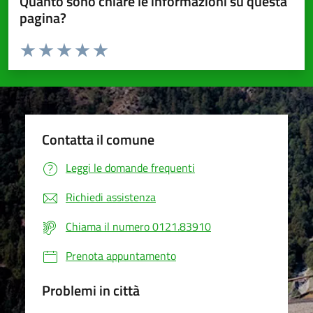
Quanto sono chiare le informazioni su questa
pagina?
Valuta da 1 a 5 stelle la pagina
Valuta 1 stelle su 5
Valuta 2 stelle su 5
Valuta 3 stelle su 5
Valuta 4 stelle su 5
Valuta 5 stelle su 5
Contatta il comune
Leggi le domande frequenti
Richiedi assistenza
Chiama il numero 0121.83910
Prenota appuntamento
Problemi in città