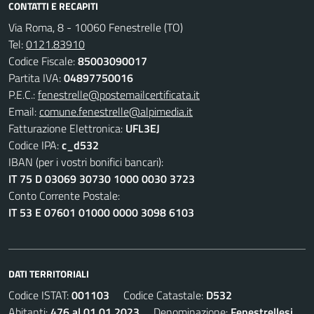
CONTATTI E RECAPITI
Via Roma, 8 - 10060 Fenestrelle (TO)
Tel:
0121.83910
Codice Fiscale:
85003090017
Partita IVA:
04897750016
P.E.C.:
fenestrelle@postemailcertificata.it
Email:
comune.fenestrelle@alpimedia.it
Fatturazione Elettronica:
UFL3EJ
Codice IPA:
c_d532
IBAN (per i vostri bonifici bancari):
IT 75 D 03069 30730 1000 0030 3723
Conto Corrente Postale:
IT 53 E 07601 01000 0000 3098 6103
DATI TERRITORIALI
Codice ISTAT:
001103
Codice Catastale:
D532
Abitanti:
476 al 01.01.2023
Denominazione:
Fenestrellesi