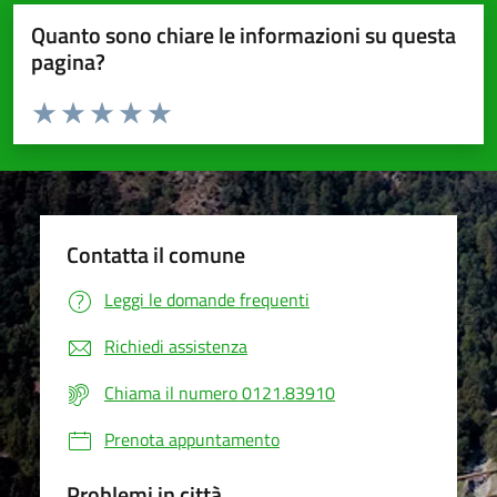
Quanto sono chiare le informazioni su questa
pagina?
Valuta da 1 a 5 stelle la pagina
Valuta 1 stelle su 5
Valuta 2 stelle su 5
Valuta 3 stelle su 5
Valuta 4 stelle su 5
Valuta 5 stelle su 5
Contatta il comune
Leggi le domande frequenti
Richiedi assistenza
Chiama il numero 0121.83910
Prenota appuntamento
Problemi in città