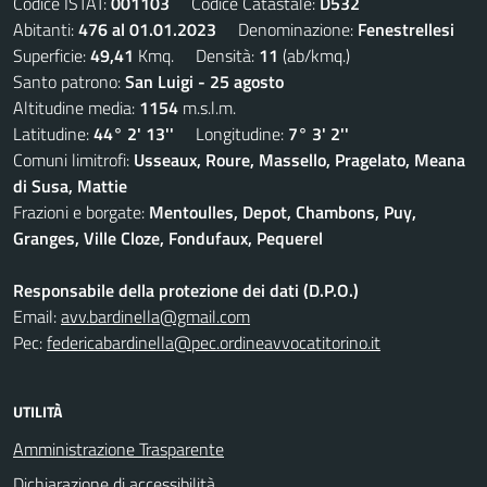
Codice ISTAT:
001103
Codice Catastale:
D532
Abitanti:
476 al 01.01.2023
Denominazione:
Fenestrellesi
Superficie:
49,41
Kmq. Densità:
11
(ab/kmq.)
Santo patrono:
San Luigi - 25 agosto
Altitudine media:
1154
m.s.l.m.
Latitudine:
44° 2' 13''
Longitudine:
7° 3' 2''
Comuni limitrofi:
Usseaux, Roure, Massello, Pragelato, Meana
di Susa, Mattie
Frazioni e borgate:
Mentoulles, Depot, Chambons, Puy,
Granges, Ville Cloze, Fondufaux, Pequerel
Responsabile della protezione dei dati (D.P.O.)
Email:
avv.bardinella@gmail.com
Pec:
federicabardinella@pec.ordineavvocatitorino.it
UTILITÀ
Amministrazione Trasparente
Dichiarazione di accessibilità