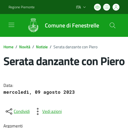
ITA
Regione Piemonte
Lingua attiva:
Comune di Fenestrelle
Home
/
Novità
/
Notizie
/
Serata danzante con Piero
Serata danzante con Piero
Dettagli del documento
Data:
mercoledì, 09 agosto 2023
Condividi
Vedi azioni
Argomenti