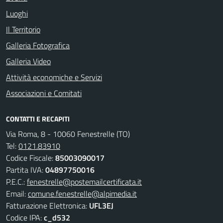
Luoghi
Il Territorio
Galleria Fotografica
Galleria Video
Attività economiche e Servizi
Associazioni e Comitati
CONTATTI E RECAPITI
Via Roma, 8 - 10060 Fenestrelle (TO)
Tel:
0121.83910
Codice Fiscale:
85003090017
Partita IVA:
04897750016
P.E.C.:
fenestrelle@postemailcertificata.it
Email:
comune.fenestrelle@alpimedia.it
Fatturazione Elettronica:
UFL3EJ
Codice IPA:
c_d532