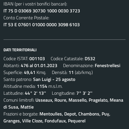
IBAN (per i vostri bonifici bancari):
IT 75 D 03069 30730 1000 0030 3723
Conto Corrente Postale:
IT 53 E 07601 01000 0000 3098 6103
DATI TERRITORIALI
Codice ISTAT:
001103
Codice Catastale:
D532
Abitanti:
476 al 01.01.2023
Denominazione:
Fenestrellesi
Superficie:
49,41
Kmq. Densità:
11
(ab/kmq.)
Santo patrono:
San Luigi - 25 agosto
Altitudine media:
1154
m.s.l.m.
Latitudine:
44° 2' 13''
Longitudine:
7° 3' 2''
Comuni limitrofi:
Usseaux, Roure, Massello, Pragelato, Meana
di Susa, Mattie
Frazioni e borgate:
Mentoulles, Depot, Chambons, Puy,
Granges, Ville Cloze, Fondufaux, Pequerel