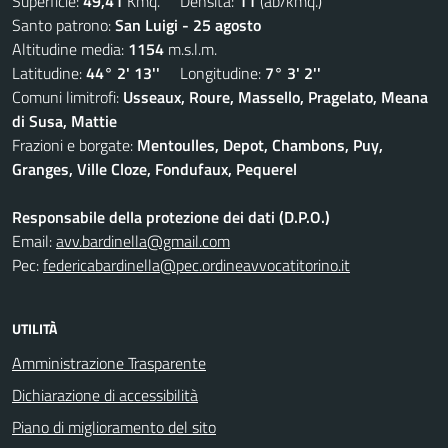
Superficie:
49,41
Kmq. Densità:
11
(ab/kmq.)
Santo patrono:
San Luigi - 25 agosto
Altitudine media:
1154
m.s.l.m.
Latitudine:
44° 2' 13''
Longitudine:
7° 3' 2''
Comuni limitrofi:
Usseaux, Roure, Massello, Pragelato, Meana
di Susa, Mattie
Frazioni e borgate:
Mentoulles, Depot, Chambons, Puy,
Granges, Ville Cloze, Fondufaux, Pequerel
Responsabile della protezione dei dati (D.P.O.)
Email:
avv.bardinella@gmail.com
Pec:
federicabardinella@pec.ordineavvocatitorino.it
UTILITÀ
Amministrazione Trasparente
Dichiarazione di accessibilità
Piano di miglioramento del sito