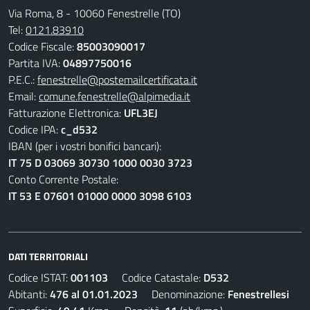
Via Roma, 8 - 10060 Fenestrelle (TO)
Tel:
0121.83910
Codice Fiscale:
85003090017
Partita IVA:
04897750016
P.E.C.:
fenestrelle@postemailcertificata.it
Email:
comune.fenestrelle@alpimedia.it
Fatturazione Elettronica:
UFL3EJ
Codice IPA:
c_d532
IBAN (per i vostri bonifici bancari):
IT 75 D 03069 30730 1000 0030 3723
Conto Corrente Postale:
IT 53 E 07601 01000 0000 3098 6103
DATI TERRITORIALI
Codice ISTAT:
001103
Codice Catastale:
D532
Abitanti:
476 al 01.01.2023
Denominazione:
Fenestrellesi