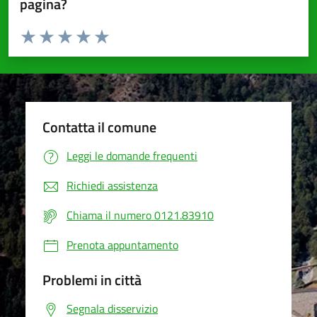
pagina?
Valuta da 1 a 5 stelle la pagina
Valuta 1 stelle su 5
Valuta 2 stelle su 5
Valuta 3 stelle su 5
Valuta 4 stelle su 5
Valuta 5 stelle su 5
Contatta il comune
Leggi le domande frequenti
Richiedi assistenza
Chiama il numero 0121.83910
Prenota appuntamento
Problemi in città
Segnala disservizio