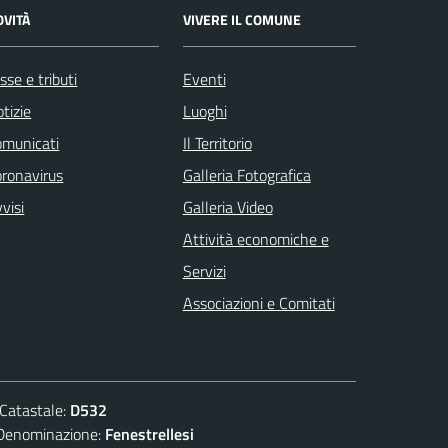
OVITÀ
VIVERE IL COMUNE
sse e tributi
Eventi
tizie
Luoghi
omunicati
Il Territorio
ronavirus
Galleria Fotografica
visi
Galleria Video
Attività economiche e
Servizi
Associazioni e Comitati
atastale:
D532
nominazione:
Fenestrellesi