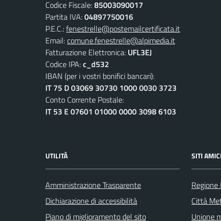
Codice Fiscale:
85003090017
Partita IVA:
04897750016
P.E.C.:
fenestrelle@postemailcertificata.it
Email:
comune.fenestrelle@alpimedia.it
Fatturazione Elettronica:
UFL3EJ
Codice IPA:
c_d532
IBAN (per i vostri bonifici bancari):
IT 75 D 03069 30730 1000 0030 3723
Conto Corrente Postale:
IT 53 E 07601 01000 0000 3098 6103
UTILITÀ
SITI AMIC
Amministrazione Trasparente
Regione
Dichiarazione di accessibilità
Città Met
Piano di miglioramento del sito
Unione m