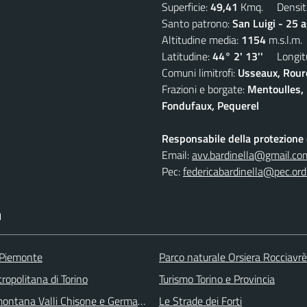
Superficie:
49,41
Kmq. Densit
Santo patrono:
San Luigi - 25 
Altitudine media:
1154
m.s.l.m.
Latitudine:
44° 2' 13''
Longitu
Comuni limitrofi:
Usseaux, Roure
Frazioni e borgate:
Mentoulles, 
Fondufaux, Pequerel
Responsabile della protezione d
Email:
avv.bardinella@gmail.co
Pec:
federicabardinella@pec.ordi
I
 Piemonte
Parco naturale Orsiera Rocciavrè
ropolitana di Torino
Turismo Torino e Provincia
ontana Valli Chisone e Germanasca
Le Strade dei Forti