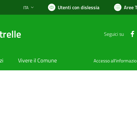
Utenti con dislessia
Aree 
ITA
Lingua attiva:
relle
Seguici su
zi
Vivere il Comune
Accesso all'informazi
nto