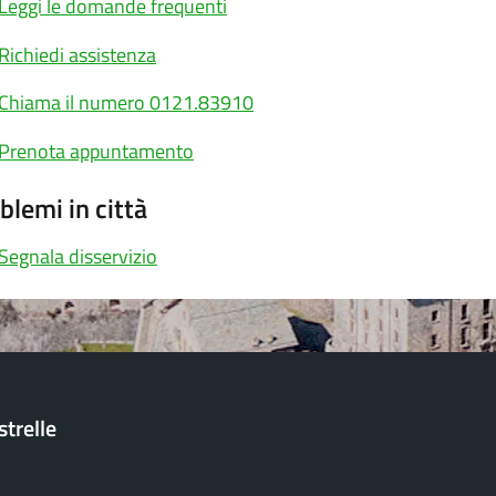
Leggi le domande frequenti
Richiedi assistenza
Chiama il numero 0121.83910
Prenota appuntamento
blemi in città
Segnala disservizio
trelle