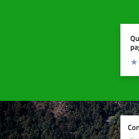
Qu
pa
Valut
Valu
Con