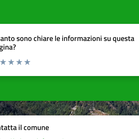
anto sono chiare le informazioni su questa
gina?
a da 1 a 5 stelle la pagina
ta 1 stelle su 5
Valuta 2 stelle su 5
Valuta 3 stelle su 5
Valuta 4 stelle su 5
Valuta 5 stelle su 5
tatta il comune