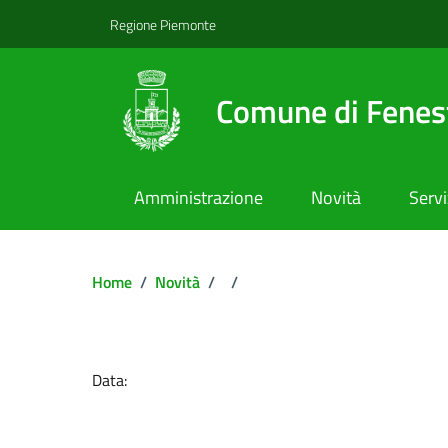
Regione Piemonte
Comune di Fenest
Amministrazione
Novità
Servi
Home
/
Novità
/
/
Dettagli del docume
Data: