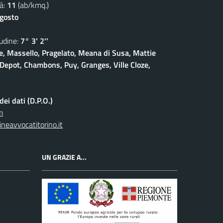
à:
11
(ab/kmq.)
agosto
dine:
7° 3' 2''
, Massello, Pragelato, Meana di Susa, Mattie
Depot, Chambons, Puy, Granges, Ville Cloze,
ei dati (D.P.O.)
m
neavvocatitorino.it
UN GRAZIE A...