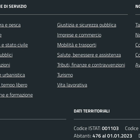
E DI SERVIZIO
N
ra e pesca
Giustizia e sicurezza pubblica
Ta
e
Imprese e commercio
No
e stato civile
Mobilità e trasporti
C
ubblici
Salute, benessere e assistenza
Co
zioni
Tributi, finanze e contravvenzioni
Av
 urbanistica
Turismo
e tempo libero
Vita lavorativa
ne e formazione
DATI TERRITORIALI
Codice ISTAT:
001103
Codice C
Abitanti:
476 al 01.01.2023
De