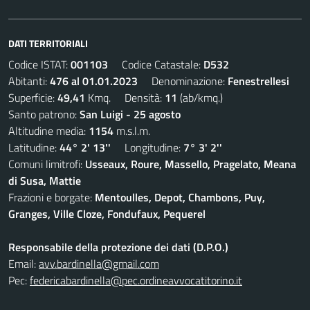
DATI TERRITORIALI
Codice ISTAT:
001103
Codice Catastale:
D532
Abitanti:
476 al 01.01.2023
Denominazione:
Fenestrellesi
Superficie:
49,41
Kmq. Densità:
11
(ab/kmq.)
Santo patrono:
San Luigi - 25 agosto
Altitudine media:
1154
m.s.l.m.
Latitudine:
44° 2' 13''
Longitudine:
7° 3' 2''
Comuni limitrofi:
Usseaux, Roure, Massello, Pragelato, Meana
di Susa, Mattie
Frazioni e borgate:
Mentoulles, Depot, Chambons, Puy,
Granges, Ville Cloze, Fondufaux, Pequerel
Responsabile della protezione dei dati (D.P.O.)
Email:
avv.bardinella@gmail.com
Pec:
federicabardinella@pec.ordineavvocatitorino.it