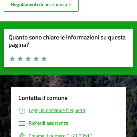
Regolamenti
di pertinenza
Quanto sono chiare le informazioni su questa
pagina?
Valuta da 1 a 5 stelle la pagina
Valuta 1 stelle su 5
Valuta 2 stelle su 5
Valuta 3 stelle su 5
Valuta 4 stelle su 5
Valuta 5 stelle su 5
Contatta il comune
Leggi le domande frequenti
Richiedi assistenza
Chiama il numero 0121.83910