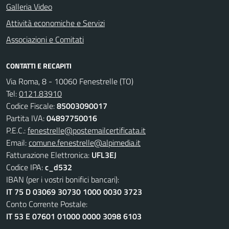
Galleria Video
Attività economiche e Servizi
Associazioni e Comitati
CONTATTI E RECAPITI
Via Roma, 8 - 10060 Fenestrelle (TO)
Tel:
0121.83910
Codice Fiscale:
85003090017
Partita IVA:
04897750016
P.E.C.:
fenestrelle@postemailcertificata.it
Email:
comune.fenestrelle@alpimedia.it
Fatturazione Elettronica:
UFL3EJ
Codice IPA:
c_d532
IBAN (per i vostri bonifici bancari):
IT 75 D 03069 30730 1000 0030 3723
Conto Corrente Postale:
IT 53 E 07601 01000 0000 3098 6103