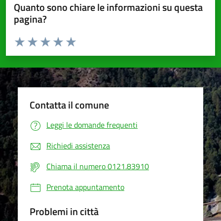
Quanto sono chiare le informazioni su questa
pagina?
Valuta da 1 a 5 stelle la pagina
Valuta 1 stelle su 5
Valuta 2 stelle su 5
Valuta 3 stelle su 5
Valuta 4 stelle su 5
Valuta 5 stelle su 5
Contatta il comune
Leggi le domande frequenti
Richiedi assistenza
Chiama il numero 0121.83910
Prenota appuntamento
Problemi in città