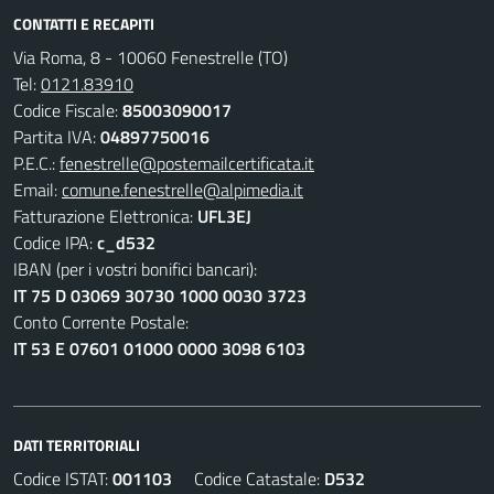
CONTATTI E RECAPITI
Via Roma, 8 - 10060 Fenestrelle (TO)
Tel:
0121.83910
Codice Fiscale:
85003090017
Partita IVA:
04897750016
P.E.C.:
fenestrelle@postemailcertificata.it
Email:
comune.fenestrelle@alpimedia.it
Fatturazione Elettronica:
UFL3EJ
Codice IPA:
c_d532
IBAN (per i vostri bonifici bancari):
IT 75 D 03069 30730 1000 0030 3723
Conto Corrente Postale:
IT 53 E 07601 01000 0000 3098 6103
DATI TERRITORIALI
Codice ISTAT:
001103
Codice Catastale:
D532