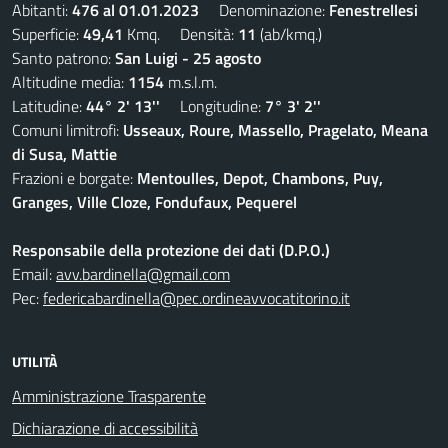
Abitanti:
476 al 01.01.2023
Denominazione:
Fenestrellesi
Superficie:
49,41
Kmq. Densità:
11
(ab/kmq.)
Santo patrono:
San Luigi - 25 agosto
Altitudine media:
1154
m.s.l.m.
Latitudine:
44° 2' 13''
Longitudine:
7° 3' 2''
Comuni limitrofi:
Usseaux, Roure, Massello, Pragelato, Meana
di Susa, Mattie
Frazioni e borgate:
Mentoulles, Depot, Chambons, Puy,
Granges, Ville Cloze, Fondufaux, Pequerel
Responsabile della protezione dei dati (D.P.O.)
Email:
avv.bardinella@gmail.com
Pec:
federicabardinella@pec.ordineavvocatitorino.it
UTILITÀ
Amministrazione Trasparente
Dichiarazione di accessibilità