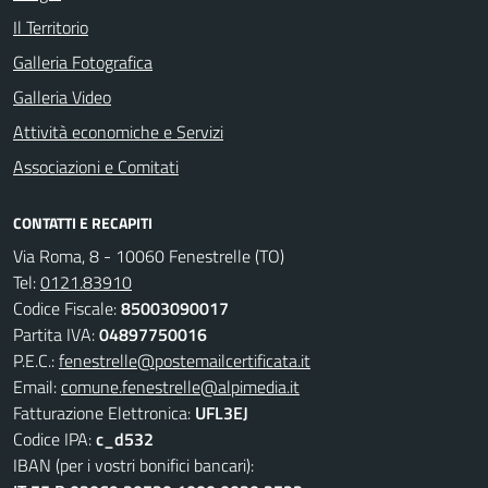
Il Territorio
Galleria Fotografica
Galleria Video
Attività economiche e Servizi
Associazioni e Comitati
CONTATTI E RECAPITI
Via Roma, 8 - 10060 Fenestrelle (TO)
Tel:
0121.83910
Codice Fiscale:
85003090017
Partita IVA:
04897750016
P.E.C.:
fenestrelle@postemailcertificata.it
Email:
comune.fenestrelle@alpimedia.it
Fatturazione Elettronica:
UFL3EJ
Codice IPA:
c_d532
IBAN (per i vostri bonifici bancari):