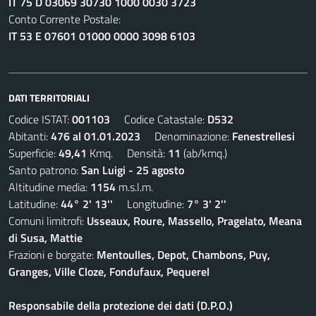
IT 75 D 03069 30730 1000 0030 3723
Conto Corrente Postale:
IT 53 E 07601 01000 0000 3098 6103
DATI TERRITORIALI
Codice ISTAT:
001103
Codice Catastale:
D532
Abitanti:
476 al 01.01.2023
Denominazione:
Fenestrellesi
Superficie:
49,41
Kmq. Densità:
11
(ab/kmq.)
Santo patrono:
San Luigi - 25 agosto
Altitudine media:
1154
m.s.l.m.
Latitudine:
44° 2' 13''
Longitudine:
7° 3' 2''
Comuni limitrofi:
Usseaux, Roure, Massello, Pragelato, Meana
di Susa, Mattie
Frazioni e borgate:
Mentoulles, Depot, Chambons, Puy,
Granges, Ville Cloze, Fondufaux, Pequerel
Responsabile della protezione dei dati (D.P.O.)