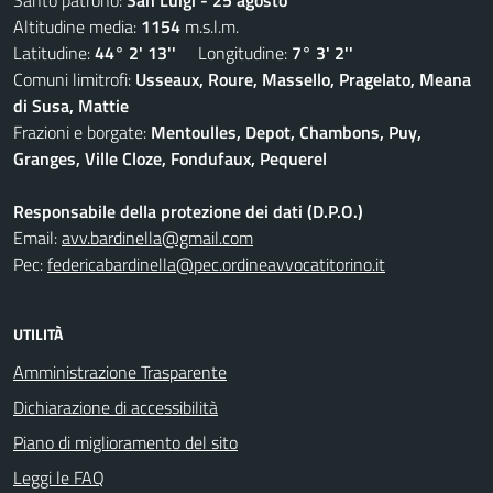
Santo patrono:
San Luigi - 25 agosto
Altitudine media:
1154
m.s.l.m.
Latitudine:
44° 2' 13''
Longitudine:
7° 3' 2''
Comuni limitrofi:
Usseaux, Roure, Massello, Pragelato, Meana
di Susa, Mattie
Frazioni e borgate:
Mentoulles, Depot, Chambons, Puy,
Granges, Ville Cloze, Fondufaux, Pequerel
Responsabile della protezione dei dati (D.P.O.)
Email:
avv.bardinella@gmail.com
Pec:
federicabardinella@pec.ordineavvocatitorino.it
UTILITÀ
Amministrazione Trasparente
Dichiarazione di accessibilità
Piano di miglioramento del sito
Leggi le FAQ