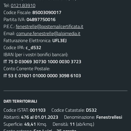
Tel:
0121.83910
Codice Fiscale:
85003090017
Partita IVA:
04897750016
P.E.C.:
fenestrelle@postemailcertificata.it
Email:
comune.fenestrelle@alpimedia.it
Fatturazione Elettronica:
UFL3EJ
Codice IPA:
c_d532
IBAN (per i vostri bonifici bancari):
IT 75 D 03069 30730 1000 0030 3723
Conto Corrente Postale:
IT 53 E 07601 01000 0000 3098 6103
DATI TERRITORIALI
Codice ISTAT:
001103
Codice Catastale:
D532
Abitanti:
476 al 01.01.2023
Denominazione:
Fenestrellesi
Superficie:
49,41
Kmq. Densità:
11
(ab/kmq.)