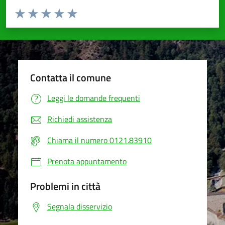
Valuta da 1 a 5 stelle la pagina
Valuta 1 stelle su 5
Valuta 2 stelle su 5
Valuta 3 stelle su 5
Valuta 4 stelle su 5
Valuta 5 stelle su 5
Contatta il comune
Leggi le domande frequenti
Richiedi assistenza
Chiama il numero 0121.83910
Prenota appuntamento
Problemi in città
Segnala disservizio