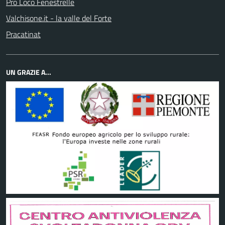
Pro Loco Fenestrelle
Valchisone.it - la valle del Forte
Pracatinat
UN GRAZIE A...