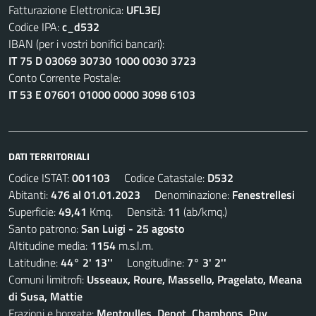
Fatturazione Elettronica:
UFL3EJ
Codice IPA:
c_d532
IBAN (per i vostri bonifici bancari):
IT 75 D 03069 30730 1000 0030 3723
Conto Corrente Postale:
IT 53 E 07601 01000 0000 3098 6103
DATI TERRITORIALI
Codice ISTAT:
001103
Codice Catastale:
D532
Abitanti:
476 al 01.01.2023
Denominazione:
Fenestrellesi
Superficie:
49,41
Kmq. Densità:
11
(ab/kmq.)
Santo patrono:
San Luigi - 25 agosto
Altitudine media:
1154
m.s.l.m.
Latitudine:
44° 2' 13''
Longitudine:
7° 3' 2''
Comuni limitrofi:
Usseaux, Roure, Massello, Pragelato, Meana
di Susa, Mattie
Frazioni e borgate:
Mentoulles, Depot, Chambons, Puy,