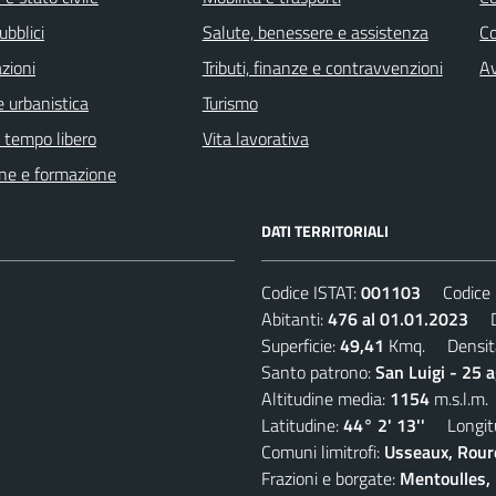
ubblici
Salute, benessere e assistenza
Co
zioni
Tributi, finanze e contravvenzioni
Av
 urbanistica
Turismo
e tempo libero
Vita lavorativa
ne e formazione
DATI TERRITORIALI
Codice ISTAT:
001103
Codice C
Abitanti:
476 al 01.01.2023
De
Superficie:
49,41
Kmq. Densit
Santo patrono:
San Luigi - 25 
Altitudine media:
1154
m.s.l.m.
Latitudine:
44° 2' 13''
Longitu
Comuni limitrofi:
Usseaux, Roure
Frazioni e borgate:
Mentoulles, 