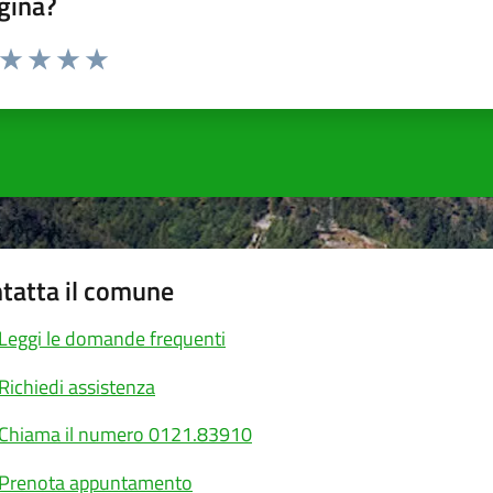
gina?
a da 1 a 5 stelle la pagina
ta 1 stelle su 5
Valuta 2 stelle su 5
Valuta 3 stelle su 5
Valuta 4 stelle su 5
Valuta 5 stelle su 5
tatta il comune
Leggi le domande frequenti
Richiedi assistenza
Chiama il numero 0121.83910
Prenota appuntamento