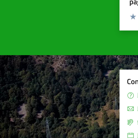
pa
Valut
Valu
Con