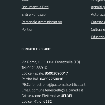
Documenti e Dati
Appalti p
Enti e Fondazioni
Autorizza
Personale Amministrativo
Catasto e
Politici
Cultura 
Educazio
CONTATTI E RECAPITI
Via Roma, 8 - 10060 Fenestrelle (TO)
Tel:
0121.83910
Codice Fiscale:
85003090017
Partita IVA:
04897750016
P.E.C.:
fenestrelle@postemailcertificata.it
Email:
comune.fenestrelle@alpimedia.it
Fatturazione Elettronica:
UFL3EJ
Codice IPA:
c_d532