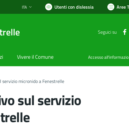
Utenti con dislessia
Aree 
ITA
Lingua attiva:
relle
Seguici su
zi
Vivere il Comune
Accesso all'informazi
l servizio micronido a Fenestrelle
vo sul servizio
trelle