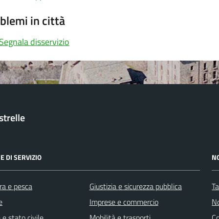
blemi in città
Segnala disservizio
trelle
E DI SERVIZIO
N
ra e pesca
Giustizia e sicurezza pubblica
Ta
e
Imprese e commercio
No
e stato civile
Mobilità e trasporti
C