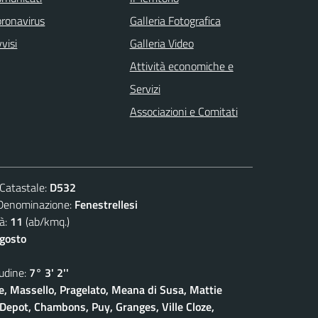
ronavirus
Galleria Fotografica
visi
Galleria Video
Attività economiche e
Servizi
Associazioni e Comitati
atastale:
D532
nominazione:
Fenestrellesi
à:
11
(ab/kmq.)
agosto
dine:
7° 3' 2''
, Massello, Pragelato, Meana di Susa, Mattie
Depot, Chambons, Puy, Granges, Ville Cloze,