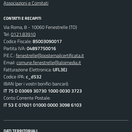
Associazioni e Comitati
CONTATTI E RECAPITI
Via Roma, 8 - 10060 Fenestrelle (TO)
Tel:
0121.83910
Codice Fiscale:
85003090017
Partita IVA:
04897750016
P.E.C.:
fenestrelle@postemailcertificata.it
Email:
comune.fenestrelle@alpimedia.it
Fatturazione Elettronica:
UFL3EJ
Codice IPA:
c_d532
IBAN (per i vostri bonifici bancari):
IT 75 D 03069 30730 1000 0030 3723
Conto Corrente Postale:
IT 53 E 07601 01000 0000 3098 6103
DATI TERRITORIALI