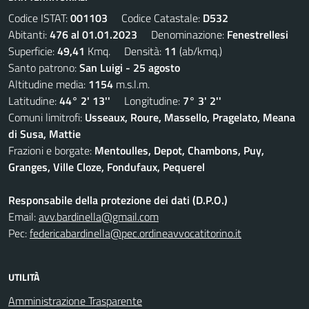
Codice ISTAT:
001103
Codice Catastale:
D532
Abitanti:
476 al 01.01.2023
Denominazione:
Fenestrellesi
Superficie:
49,41
Kmq. Densità:
11
(ab/kmq.)
Santo patrono:
San Luigi - 25 agosto
Altitudine media:
1154
m.s.l.m.
Latitudine:
44° 2' 13''
Longitudine:
7° 3' 2''
Comuni limitrofi:
Usseaux, Roure, Massello, Pragelato, Meana
di Susa, Mattie
Frazioni e borgate:
Mentoulles, Depot, Chambons, Puy,
Granges, Ville Cloze, Fondufaux, Pequerel
Responsabile della protezione dei dati (D.P.O.)
Email:
avv.bardinella@gmail.com
Pec:
federicabardinella@pec.ordineavvocatitorino.it
UTILITÀ
Amministrazione Trasparente