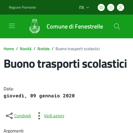
ITA
Regione Piemonte
Lingua attiva:
Comune di Fenestrelle
Home
/
Novità
/
Notizie
/
Buono trasporti scolastici
Buono trasporti scolastici
Dettagli del documento
Data:
giovedì, 09 gennaio 2020
Condividi
Vedi azioni
Argomenti