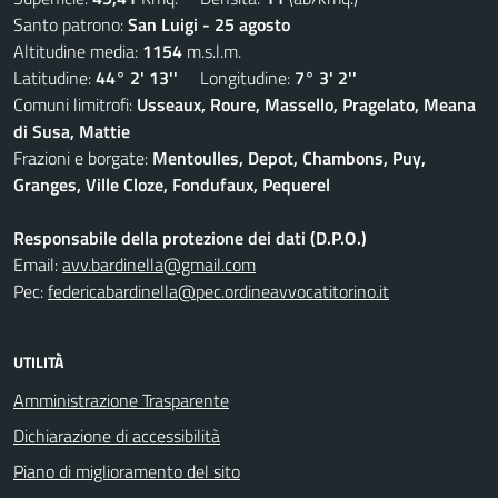
Santo patrono:
San Luigi - 25 agosto
Altitudine media:
1154
m.s.l.m.
Latitudine:
44° 2' 13''
Longitudine:
7° 3' 2''
Comuni limitrofi:
Usseaux, Roure, Massello, Pragelato, Meana
di Susa, Mattie
Frazioni e borgate:
Mentoulles, Depot, Chambons, Puy,
Granges, Ville Cloze, Fondufaux, Pequerel
Responsabile della protezione dei dati (D.P.O.)
Email:
avv.bardinella@gmail.com
Pec:
federicabardinella@pec.ordineavvocatitorino.it
UTILITÀ
Amministrazione Trasparente
Dichiarazione di accessibilità
Piano di miglioramento del sito