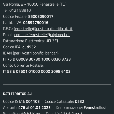
Via Roma, 8 - 10060 Fenestrelle (TO)
Tel:
0121.83910
Codice Fiscale:
85003090017
Partita IVA:
04897750016
P.E.C.:
fenestrelle@postemailcertificata.it
Email:
comune.fenestrelle@alpimedia.it
Fatturazione Elettronica:
UFL3EJ
Codice IPA:
c_d532
IBAN (per i vostri bonifici bancari):
IT 75 D 03069 30730 1000 0030 3723
Conto Corrente Postale:
IT 53 E 07601 01000 0000 3098 6103
DATI TERRITORIALI
Codice ISTAT:
001103
Codice Catastale:
D532
Abitanti:
476 al 01.01.2023
Denominazione:
Fenestrellesi
Superficie:
49,41
Kmq. Densità:
11
(ab/kmq.)