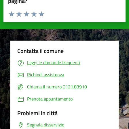
pagina?
Valuta da 1 a 5 stelle la pagina
Valuta 1 stelle su 5
Valuta 2 stelle su 5
Valuta 3 stelle su 5
Valuta 4 stelle su 5
Valuta 5 stelle su 5
Contatta il comune
Leggi le domande frequenti
Richiedi assistenza
Chiama il numero 0121.83910
Prenota appuntamento
Problemi in città
Segnala disservizio