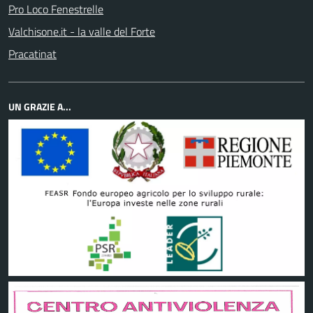
Pro Loco Fenestrelle
Valchisone.it - la valle del Forte
Pracatinat
UN GRAZIE A...