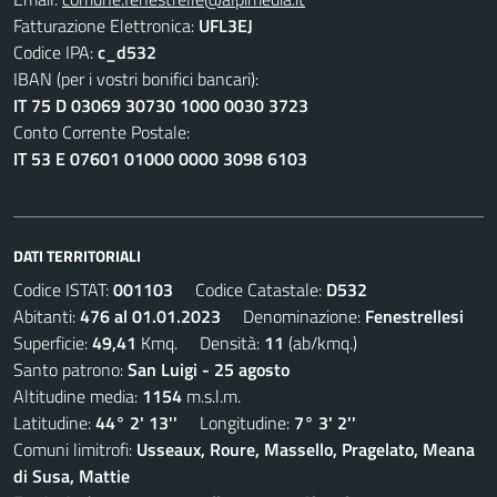
Fatturazione Elettronica:
UFL3EJ
Codice IPA:
c_d532
IBAN (per i vostri bonifici bancari):
IT 75 D 03069 30730 1000 0030 3723
Conto Corrente Postale:
IT 53 E 07601 01000 0000 3098 6103
DATI TERRITORIALI
Codice ISTAT:
001103
Codice Catastale:
D532
Abitanti:
476 al 01.01.2023
Denominazione:
Fenestrellesi
Superficie:
49,41
Kmq. Densità:
11
(ab/kmq.)
Santo patrono:
San Luigi - 25 agosto
Altitudine media:
1154
m.s.l.m.
Latitudine:
44° 2' 13''
Longitudine:
7° 3' 2''
Comuni limitrofi:
Usseaux, Roure, Massello, Pragelato, Meana
di Susa, Mattie