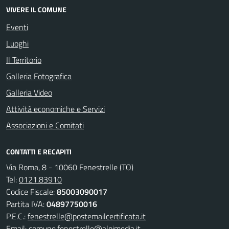
VIVERE IL COMUNE
Eventi
Luoghi
Il Territorio
Galleria Fotografica
Galleria Video
Attività economiche e Servizi
Associazioni e Comitati
CONTATTI E RECAPITI
Via Roma, 8 - 10060 Fenestrelle (TO)
Tel:
0121.83910
Codice Fiscale:
85003090017
Partita IVA:
04897750016
P.E.C.:
fenestrelle@postemailcertificata.it
Email:
comune.fenestrelle@alpimedia.it