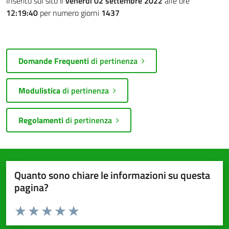
Inserito sul sito il
venerdì 02 settembre 2022
alle ore
12:19:40
per numero giorni
1437
Domande Frequenti
di pertinenza
Modulistica
di pertinenza
Regolamenti
di pertinenza
Quanto sono chiare le informazioni su questa
pagina?
Valuta da 1 a 5 stelle la pagina
Valuta 1 stelle su 5
Valuta 2 stelle su 5
Valuta 3 stelle su 5
Valuta 4 stelle su 5
Valuta 5 stelle su 5