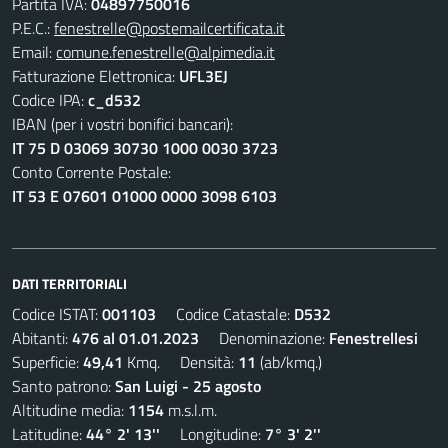
Partita IVA:
04897750016
P.E.C.:
fenestrelle@postemailcertificata.it
Email:
comune.fenestrelle@alpimedia.it
Fatturazione Elettronica:
UFL3EJ
Codice IPA:
c_d532
IBAN (per i vostri bonifici bancari):
IT 75 D 03069 30730 1000 0030 3723
Conto Corrente Postale:
IT 53 E 07601 01000 0000 3098 6103
DATI TERRITORIALI
Codice ISTAT:
001103
Codice Catastale:
D532
Abitanti:
476 al 01.01.2023
Denominazione:
Fenestrellesi
Superficie:
49,41
Kmq. Densità:
11
(ab/kmq.)
Santo patrono:
San Luigi - 25 agosto
Altitudine media:
1154
m.s.l.m.
Latitudine:
44° 2' 13''
Longitudine:
7° 3' 2''