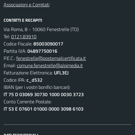
Associazioni e Comitati
CONTATTI E RECAPITI
Via Roma, 8 - 10060 Fenestrelle (TO)
Tel:
0121.83910
Codice Fiscale:
85003090017
Partita IVA:
04897750016
P.E.C.:
fenestrelle@postemailcertificata.it
Email:
comune.fenestrelle@alpimedia.it
Fatturazione Elettronica:
UFL3EJ
Codice IPA:
c_d532
IBAN (per i vostri bonifici bancari):
IT 75 D 03069 30730 1000 0030 3723
Conto Corrente Postale:
IT 53 E 07601 01000 0000 3098 6103