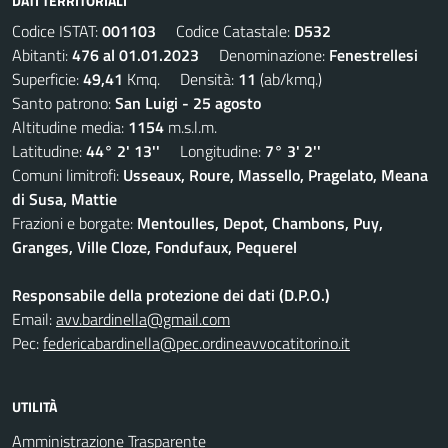
DATI TERRITORIALI
Codice ISTAT:
001103
Codice Catastale:
D532
Abitanti:
476 al 01.01.2023
Denominazione:
Fenestrellesi
Superficie:
49,41
Kmq. Densità:
11
(ab/kmq.)
Santo patrono:
San Luigi - 25 agosto
Altitudine media:
1154
m.s.l.m.
Latitudine:
44° 2' 13''
Longitudine:
7° 3' 2''
Comuni limitrofi:
Usseaux, Roure, Massello, Pragelato, Meana
di Susa, Mattie
Frazioni e borgate:
Mentoulles, Depot, Chambons, Puy,
Granges, Ville Cloze, Fondufaux, Pequerel
Responsabile della protezione dei dati (D.P.O.)
Email:
avv.bardinella@gmail.com
Pec:
federicabardinella@pec.ordineavvocatitorino.it
UTILITÀ
Amministrazione Trasparente