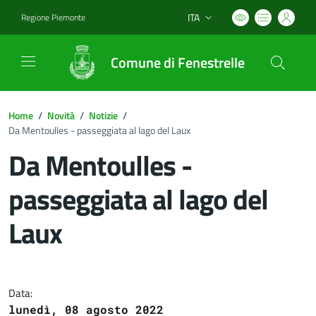
ITA
Regione Piemonte
Lingua attiva:
Comune di Fenestrelle
Home
/
Novità
/
Notizie
/
Da Mentoulles - passeggiata al lago del Laux
Da Mentoulles -
passeggiata al lago del
Laux
Dettagli del documento
Data:
lunedì, 08 agosto 2022