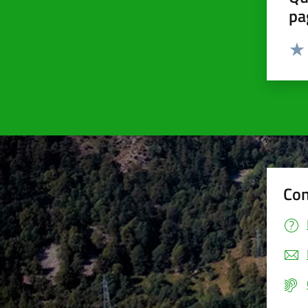
pa
Valut
Valu
Con