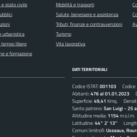
e stato civile
Mobilità e trasporti
C
ubblici
Salute, benessere e assistenza
Co
zioni
Tributi, finanze e contravvenzioni
Av
 urbanistica
Turismo
e tempo libero
Vita lavorativa
ne e formazione
DATI TERRITORIALI
Codice ISTAT:
001103
Codice C
Abitanti:
476 al 01.01.2023
De
Superficie:
49,41
Kmq. Densit
Santo patrono:
San Luigi - 25 
Altitudine media:
1154
m.s.l.m.
Latitudine:
44° 2' 13''
Longitu
Comuni limitrofi:
Usseaux, Roure