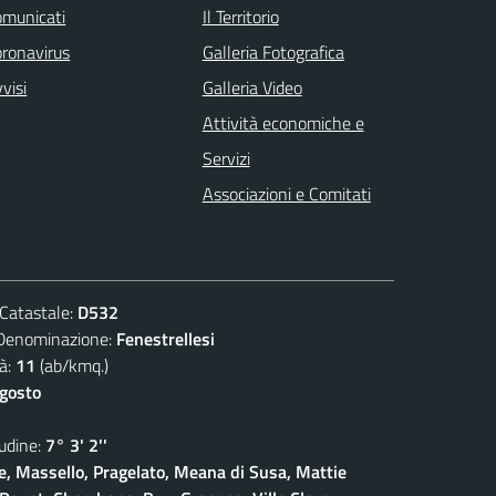
omunicati
Il Territorio
ronavirus
Galleria Fotografica
visi
Galleria Video
Attività economiche e
Servizi
Associazioni e Comitati
atastale:
D532
nominazione:
Fenestrellesi
à:
11
(ab/kmq.)
agosto
dine:
7° 3' 2''
, Massello, Pragelato, Meana di Susa, Mattie