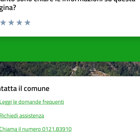
gina?
a da 1 a 5 stelle la pagina
ta 1 stelle su 5
Valuta 2 stelle su 5
Valuta 3 stelle su 5
Valuta 4 stelle su 5
Valuta 5 stelle su 5
tatta il comune
Leggi le domande frequenti
Richiedi assistenza
Chiama il numero 0121.83910