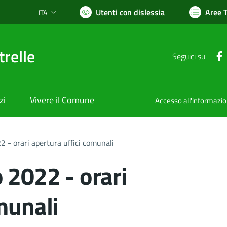
Utenti con dislessia
Aree 
ITA
Lingua attiva:
relle
Seguici su
zi
Vivere il Comune
Accesso all'informazi
2 - orari apertura uffici comunali
 2022 - orari
munali