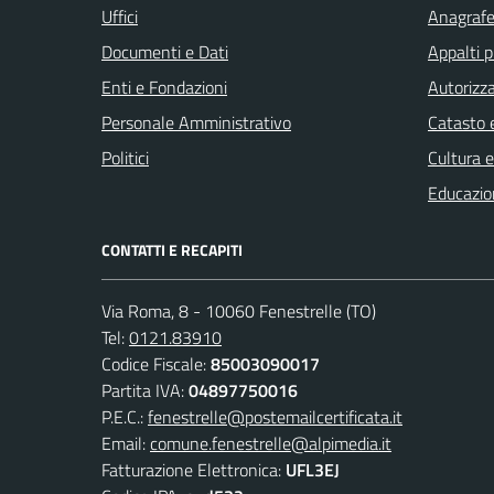
Uffici
Anagrafe 
Documenti e Dati
Appalti p
Enti e Fondazioni
Autorizza
Personale Amministrativo
Catasto e
Politici
Cultura 
Educazio
CONTATTI E RECAPITI
Via Roma, 8 - 10060 Fenestrelle (TO)
Tel:
0121.83910
Codice Fiscale:
85003090017
Partita IVA:
04897750016
P.E.C.:
fenestrelle@postemailcertificata.it
Email:
comune.fenestrelle@alpimedia.it
Fatturazione Elettronica:
UFL3EJ